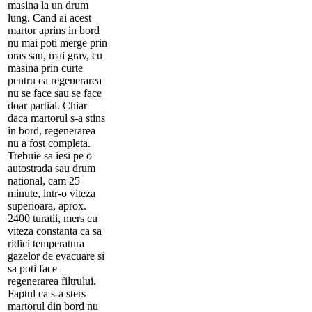
masina la un drum
lung. Cand ai acest
martor aprins in bord
nu mai poti merge prin
oras sau, mai grav, cu
masina prin curte
pentru ca regenerarea
nu se face sau se face
doar partial. Chiar
daca martorul s-a stins
in bord, regenerarea
nu a fost completa.
Trebuie sa iesi pe o
autostrada sau drum
national, cam 25
minute, intr-o viteza
superioara, aprox.
2400 turatii, mers cu
viteza constanta ca sa
ridici temperatura
gazelor de evacuare si
sa poti face
regenerarea filtrului.
Faptul ca s-a sters
martorul din bord nu