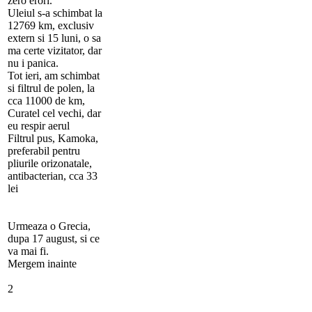
zero erori.
Uleiul s-a schimbat la
12769 km, exclusiv
extern si 15 luni, o sa
ma certe vizitator, dar
nu i panica.
Tot ieri, am schimbat
si filtrul de polen, la
cca 11000 de km,
Curatel cel vechi, dar
eu respir aerul
Filtrul pus, Kamoka,
preferabil pentru
pliurile orizonatale,
antibacterian, cca 33
lei
Urmeaza o Grecia,
dupa 17 august, si ce
va mai fi.
Mergem inainte
2