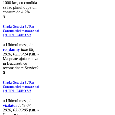
1000 km, cu conditia
sa fac plinul dupa un
consum de 4.2%.
5
Skoda Octavia 3
/
Re:
Consum ulei motoare noi
1,6 TDI - EURO 5/6
« Ultimul mesaj de
ro_danny
Iulie 08,
2026, 02:36:24 p.m.
»
Ma poate ajuta cienva
in Bucuresti cu
recomadnare Service?
6
Skoda Octavia 3
/
Re:
Consum ulei motoare noi
1,6 TDI - EURO 5/6
« Ultimul mesaj de
vizitator
Iulie 07,
2026, 03:06:05 p.m.
»
Cand se stinge