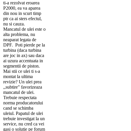
ti-a rezolvat eroarea
P2000, ea va aparea
din nou in scurt timp
ptr ca ai sters efectul,
nu si cauza.
Mancatul de ulei este o
alta problema, nu
neaparat legata de
DPF. Poti pierde pe la
turbina (daca turbina
are joc in ax) sau daca
ai uzura accentuata in
segmentii de piston.
Mai stii ce ulei ti s-a
montat la ultima
revizie? Un ulei prea
,,subtire" favorizeaza
mancatul de ulei.
Trebuie respectata
norma producatorului
cand se schimba
uleiul. Papatul de ulei
trebuie investigat la un
service, nu cred ca vei
gasi o solutie pe forum