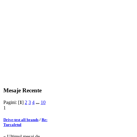
Mesaje Recente
Pagini: [
1
]
2
3
4
...
10
1
Drive-test all brands
/
Re:
Turcaletul
« Ultimul mesaj de