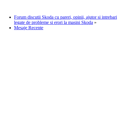
Forum discutii Skoda cu pareri, opinii, ajutor si intrebari
legate de probleme si erori la masini Skoda
»
Mesaje Recente