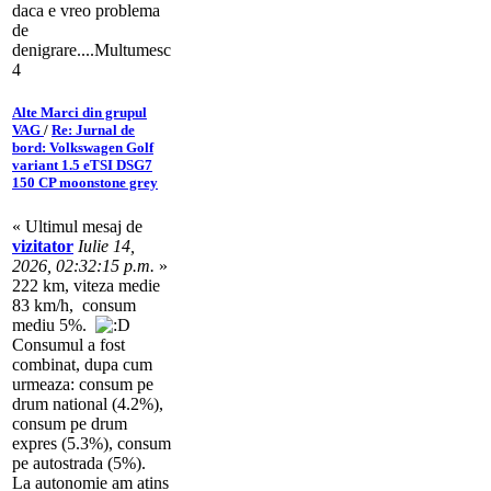
daca e vreo problema
de
denigrare....Multumesc
4
Alte Marci din grupul
VAG
/
Re: Jurnal de
bord: Volkswagen Golf
variant 1.5 eTSI DSG7
150 CP moonstone grey
« Ultimul mesaj de
vizitator
Iulie 14,
2026, 02:32:15 p.m.
»
222 km, viteza medie
83 km/h, consum
mediu 5%.
Consumul a fost
combinat, dupa cum
urmeaza: consum pe
drum national (4.2%),
consum pe drum
expres (5.3%), consum
pe autostrada (5%).
La autonomie am atins