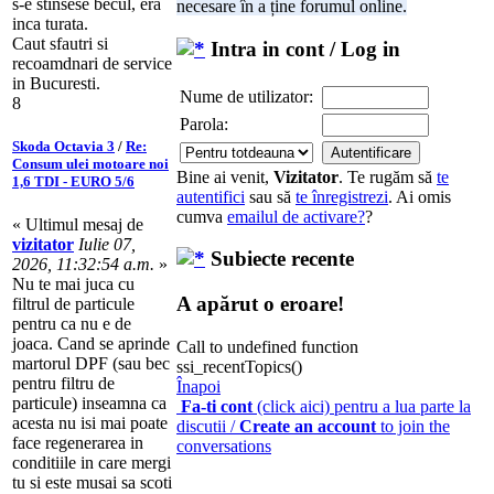
s-e stinsese becul, era
necesare în a ține forumul online.
inca turata.
Caut sfautri si
Intra in cont / Log in
recoamdnari de service
in Bucuresti.
Nume de utilizator:
8
Parola:
Skoda Octavia 3
/
Re:
Consum ulei motoare noi
Bine ai venit,
Vizitator
. Te rugăm să
te
1,6 TDI - EURO 5/6
autentifici
sau să
te înregistrezi
. Ai omis
cumva
emailul de activare?
?
« Ultimul mesaj de
vizitator
Iulie 07,
Subiecte recente
2026, 11:32:54 a.m.
»
Nu te mai juca cu
A apărut o eroare!
filtrul de particule
pentru ca nu e de
joaca. Cand se aprinde
Call to undefined function
martorul DPF (sau bec
ssi_recentTopics()
pentru filtru de
Înapoi
particule) inseamna ca
Fa-ti cont
(click aici) pentru a lua parte la
acesta nu isi mai poate
discutii /
Create an account
to join the
face regenerarea in
conversations
conditiile in care mergi
tu si este musai sa scoti