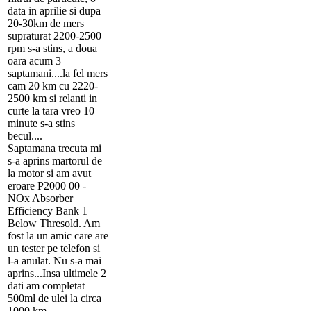
data in aprilie si dupa
20-30km de mers
supraturat 2200-2500
rpm s-a stins, a doua
oara acum 3
saptamani....la fel mers
cam 20 km cu 2220-
2500 km si relanti in
curte la tara vreo 10
minute s-a stins
becul....
Saptamana trecuta mi
s-a aprins martorul de
la motor si am avut
eroare P2000 00 -
NOx Absorber
Efficiency Bank 1
Below Thresold. Am
fost la un amic care are
un tester pe telefon si
l-a anulat. Nu s-a mai
aprins...Insa ultimele 2
dati am completat
500ml de ulei la circa
1000 km....