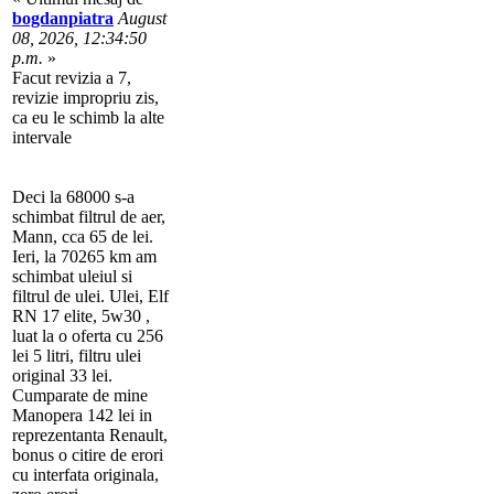
bogdanpiatra
August
08, 2026, 12:34:50
p.m.
»
Facut revizia a 7,
revizie impropriu zis,
ca eu le schimb la alte
intervale
Deci la 68000 s-a
schimbat filtrul de aer,
Mann, cca 65 de lei.
Ieri, la 70265 km am
schimbat uleiul si
filtrul de ulei. Ulei, Elf
RN 17 elite, 5w30 ,
luat la o oferta cu 256
lei 5 litri, filtru ulei
original 33 lei.
Cumparate de mine
Manopera 142 lei in
reprezentanta Renault,
bonus o citire de erori
cu interfata originala,