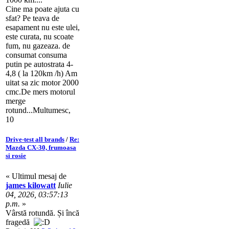
Cine ma poate ajuta cu
sfat? Pe teava de
esapament nu este ulei,
este curata, nu scoate
fum, nu gazeaza. de
consumat consuma
putin pe autostrata 4-
4,8 ( la 120km /h) Am
uitat sa zic motor 2000
cmc.De mers motorul
merge
rotund...Multumesc,
10
Drive-test all brands
/
Re:
Mazda CX-30, frumoasa
si rosie
« Ultimul mesaj de
james kilowatt
Iulie
04, 2026, 03:57:13
p.m.
»
Vârstă rotundă. Și încă
fragedă