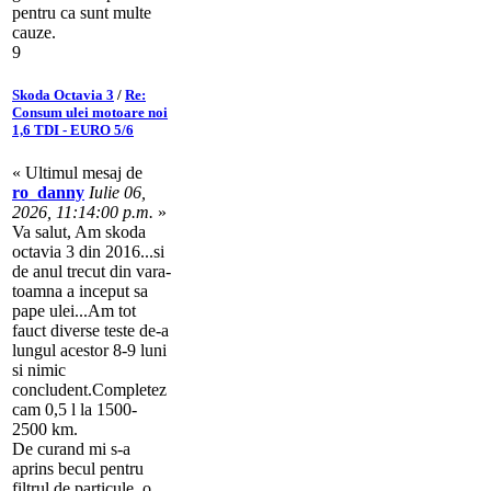
pentru ca sunt multe
cauze.
9
Skoda Octavia 3
/
Re:
Consum ulei motoare noi
1,6 TDI - EURO 5/6
« Ultimul mesaj de
ro_danny
Iulie 06,
2026, 11:14:00 p.m.
»
Va salut, Am skoda
octavia 3 din 2016...si
de anul trecut din vara-
toamna a inceput sa
pape ulei...Am tot
fauct diverse teste de-a
lungul acestor 8-9 luni
si nimic
concludent.Completez
cam 0,5 l la 1500-
2500 km.
De curand mi s-a
aprins becul pentru
filtrul de particule, o