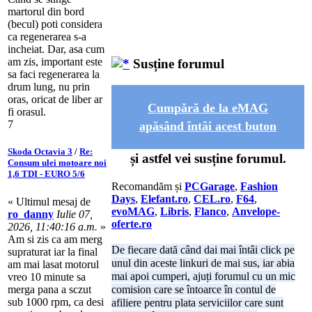
martorul din bord
(becul) poti considera
ca regenerarea s-a
incheiat. Dar, asa cum
am zis, important este
Susține forumul
sa faci regenerarea la
drum lung, nu prin
oras, oricat de liber ar
Cumpără de la eMAG
fi orasul.
7
apăsând întâi acest buton
Skoda Octavia 3
/
Re:
și astfel vei susține forumul.
Consum ulei motoare noi
1,6 TDI - EURO 5/6
Recomandăm și
PCGarage
,
Fashion
Days
,
Elefant.ro
,
CEL.ro
,
F64
,
« Ultimul mesaj de
evoMAG
,
Libris
,
Flanco
,
Anvelope-
ro_danny
Iulie 07,
oferte.ro
2026, 11:40:16 a.m.
»
Am si zis ca am merg
De fiecare dată când dai mai întâi click pe
supraturat iar la final
unul din aceste linkuri de mai sus, iar abia
am mai lasat motorul
mai apoi cumperi, ajuți forumul cu un mic
vreo 10 minute sa
merga pana a sczut
comision care se întoarce în contul de
sub 1000 rpm, ca desi
afiliere pentru plata serviciilor care sunt