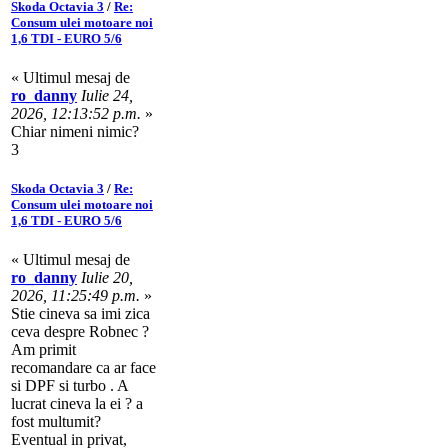
Skoda Octavia 3
/
Re:
Consum ulei motoare noi
1,6 TDI - EURO 5/6
« Ultimul mesaj de
ro_danny
Iulie 24,
2026, 12:13:52 p.m.
»
Chiar nimeni nimic?
3
Skoda Octavia 3
/
Re:
Consum ulei motoare noi
1,6 TDI - EURO 5/6
« Ultimul mesaj de
ro_danny
Iulie 20,
2026, 11:25:49 p.m.
»
Stie cineva sa imi zica
ceva despre Robnec ?
Am primit
recomandare ca ar face
si DPF si turbo . A
lucrat cineva la ei ? a
fost multumit?
Eventual in privat,