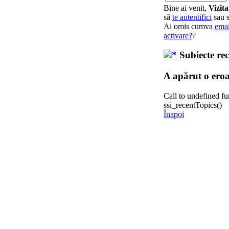
Bine ai venit,
Vizita
să
te autentifici
sau 
Ai omis cumva
emai
activare?
?
Subiecte rec
A apărut o eroa
Call to undefined fu
ssi_recentTopics()
Înapoi