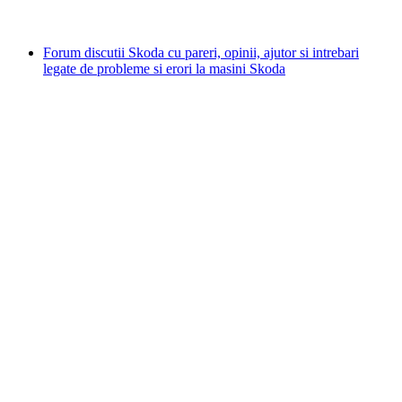
Forum discutii Skoda cu pareri, opinii, ajutor si intrebari
legate de probleme si erori la masini Skoda