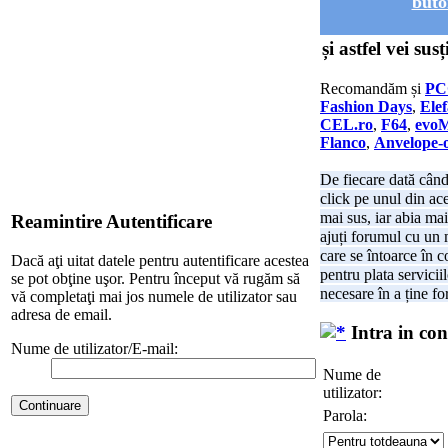
buto
și astfel vei su
Recomandăm și
PC
Fashion Days
,
Elef
CEL.ro
,
F64
,
evo
Flanco
,
Anvelope-o
De fiecare dată când
click pe unul din ace
mai sus, iar abia ma
Reamintire Autentificare
ajuți forumul cu un
care se întoarce în c
Dacă aţi uitat datele pentru autentificare acestea
pentru plata servicii
se pot obţine uşor. Pentru început vă rugăm să
necesare în a ține f
vă completaţi mai jos numele de utilizator sau
adresa de email.
Intra in con
Nume de utilizator/E-mail:
Nume de
utilizator:
Parola: