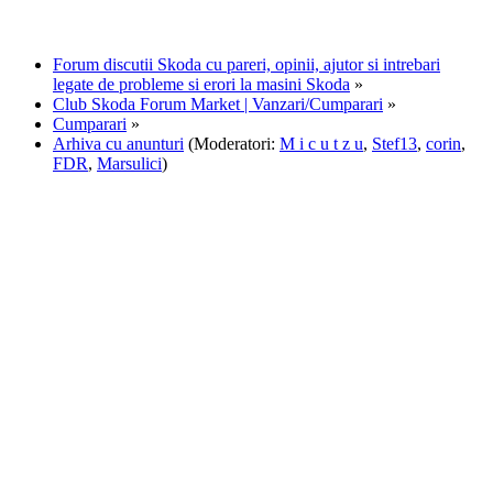
Forum discutii Skoda cu pareri, opinii, ajutor si intrebari
legate de probleme si erori la masini Skoda
»
Club Skoda Forum Market | Vanzari/Cumparari
»
Cumparari
»
Arhiva cu anunturi
(Moderatori:
M i c u t z u
,
Stef13
,
corin
,
FDR
,
Marsulici
)