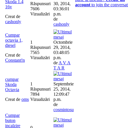
Skoda 1.4
Răspunsuri
30, 2014,
account
to join the conversat
16v
7606
03:36:01
Vizualizări
p.m.
Creat de
de
cashonly
cashonly
Cumpar
octavia 1,
1
Octombrie
diesel
Răspunsuri
29, 2014,
7565
03:48:05
Creat de
Vizualizări
p.m.
Constant!n
de
A V A
T A R
cumpar
1
Septembrie
Skoda
Răspunsuri
25, 2014,
Octavia
7894
12:09:47
Creat de
oms
Vizualizări
p.m.
de
cosmintosu
Cumpar
buton
incalzire
0