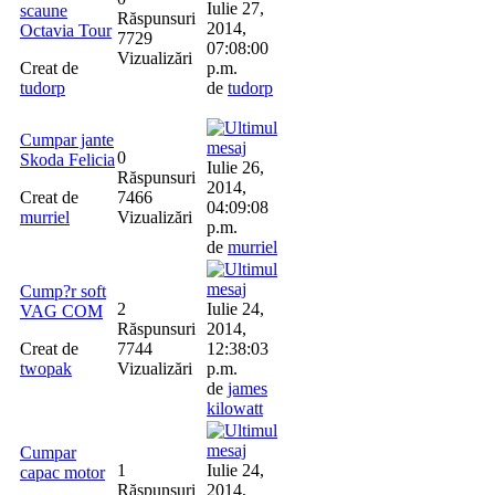
Iulie 27,
scaune
Răspunsuri
2014,
Octavia Tour
7729
07:08:00
Vizualizări
Creat de
p.m.
tudorp
de
tudorp
Cumpar jante
0
Skoda Felicia
Iulie 26,
Răspunsuri
2014,
Creat de
7466
04:09:08
murriel
Vizualizări
p.m.
de
murriel
Cump?r soft
2
Iulie 24,
VAG COM
Răspunsuri
2014,
Creat de
7744
12:38:03
twopak
Vizualizări
p.m.
de
james
kilowatt
Cumpar
1
Iulie 24,
capac motor
Răspunsuri
2014,