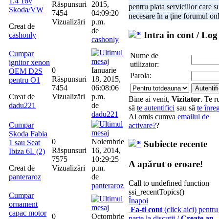
1.4 16v
Răspunsuri
2015,
pentru plata serviciilor care s
Skoda/VW
7454
04:09:20
necesare în a ține forumul onl
Vizualizări
p.m.
Creat de
de
Intra in cont / Log
cashonly
cashonly
Cumpar
Nume de
ignitor xenon
utilizator:
0
Ianuarie
OEM D2S
Parola:
Răspunsuri
18, 2015,
pentru O1
7454
06:08:06
Creat de
Vizualizări
p.m.
Bine ai venit,
Vizitator
. Te 
dadu221
de
să
te autentifici
sau să
te înreg
dadu221
Ai omis cumva
emailul de
Cumpar
activare?
?
Skoda Fabia
0
Noiembrie
1 sau Seat
Subiecte recente
Răspunsuri
16, 2014,
Ibiza 6L (2)
7575
10:29:25
A apărut o eroare!
Creat de
Vizualizări
p.m.
panteraroz
de
Call to undefined function
panteraroz
ssi_recentTopics()
Cumpar
Înapoi
ornament
Fa-ti cont
(click aici) pentru
capac motor
0
Octombrie
parte la discutii /
Create an