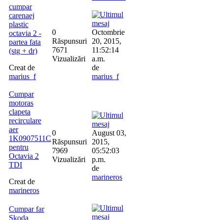
cumpar
carenaej
plastic
0
Octombrie
octavia 2 -
Răspunsuri
20, 2015,
partea fata
7671
11:52:14
(stg + dr)
Vizualizări
a.m.
Creat de
de
marius_f
marius_f
Cumpar
motoras
clapeta
recirculare
aer
0
August 03,
1K0907511C
Răspunsuri
2015,
pentru
7969
05:52:03
Octavia 2
Vizualizări
p.m.
TDI
de
marineros
Creat de
marineros
Cumpar far
Skoda