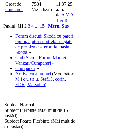
Creat de
7584
11:37:25
dandanut
Vizualizări
a.m.
de
A V A
T A R
Pagini: [
1
]
2
3
4
...
15
Mergi Sus
Forum discutii Skoda cu pareri,
opinii, ajutor si intrebari legate
de probleme si erori la masini
Skoda
»
Club Skoda Forum Market |
Vanzari/Cumparari
»
Cumparari
»
Arhiva cu anunturi
(Moderatori:
M i c u t z u
,
Stef13
,
corin
,
FDR
,
Marsulici
)
Subiect Normal
Subiect Fierbinte (Mai mult de 15
postări)
Subiect Foarte Fierbinte (Mai mult de
25 postări)