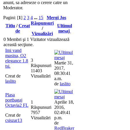
anunt, sa adreseze o cerere catre un
Moderator.
Pagini: [
1
]
2
3
4
...
15
Mergi Jos
Răspunsuri
Titlu
/
Creat
Ultimul
/
de
mesaj
Vizualizări
0 Membri şi 1 Vizitator vizualizează
această secţiune.
Imi vand
masina, O2
3
elegance 1.8
Martie 31,
Răspunsuri
tsi.
2017,
11403
08:30:41
Creat de
Vizualizări
a.m.
laslito
de
laslito
Plasa
portbagaj
1
Aprilie 18,
Octavia2 FL
Răspunsuri
2016,
7957
02:49:41
Creat de
Vizualizări
p.m.
csiszar13
de
RedBraker