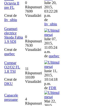
0
Iulie 20,
Octavia II
Răspunsuri
2015,
pre FL
7699
03:22:28
Creat de
Vizualizări
p.m.
liv_sibiu
de
liv_sibiu
Geamuri
electrice
0
Skoda Fabia
Iulie 07,
Răspunsuri
1.9 SDI
2015,
7630
11:05:24
Creat de
Vizualizări
a.m.
quebec
de
quebec
Cumpar
O2/O2 FL
11
Iunie 11,
1.8 TSI
Răspunsuri
2015,
10109
Creat de
10:14:18
Vizualizări
DKU
p.m.
de
FDR
Capacele
4
prezoane
Mai 22,
Răspunsuri
2015,