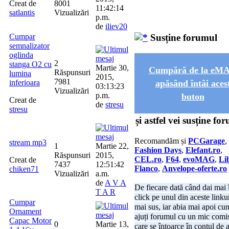
Creat de
8001
11:42:14
satlantis
Vizualizări
p.m.
de
iliev20
Cumpar
Susține forumul
semnalizator
oglinda
2
stanga O2 cu
Martie 30,
Cumpără de la eM
Răspunsuri
lumina
2015,
7981
inferioara
apăsând întâi aces
03:13:23
Vizualizări
p.m.
buton
Creat de
de
stresu
stresu
și astfel vei susține fo
Recomandăm și
PCGarage
,
stream mp3
1
Martie 22,
Fashion Days
,
Elefant.ro
,
Răspunsuri
2015,
CEL.ro
,
F64
,
evoMAG
,
Li
Creat de
7437
12:51:42
Flanco
,
Anvelope-oferte.ro
chiken71
Vizualizări
a.m.
de
A V A
De fiecare dată când dai mai 
T A R
click pe unul din aceste linku
Cumpar
mai sus, iar abia mai apoi cu
Ornament
ajuți forumul cu un mic comi
Capac Motor
0
Martie 13,
care se întoarce în contul de a