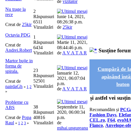
de
vizitator
Nu trage la
2
rece
Răspunsuri
Iunie 14, 2021,
6511
08:26:38 p.m.
Creat de
25kir
Vizualizări
de
25kir
Octavia PDG
1
Răspunsuri
Martie 11, 2021,
Creat de
6434
08:44:46 p.m.
Susține foru
Andrei.Robert
Vizualizări
de
A V A T A R
Martor bujie in
forma de
Cumpără de 
23
spirala.
Ianuarie 12,
Răspunsuri
apăsând întâi
2021, 06:07:04
52501
Creat de
p.m.
buton
Vizualizări
nairdaGh
«
1
2
de
A V A T A R
»
și astfel vei susț
Probleme cu
38
Septembrie 11,
ABS
Recomandăm și
PCGa
Răspunsuri
2020, 06:00:34
Fashion Days
,
Elefan
Creat de
Popa
40816
p.m.
CEL.ro
,
F64
,
evoM
Raul
Vizualizări
de
«
1
2
3
»
Flanco
,
Anvelope-ofe
mihai.ungureanu