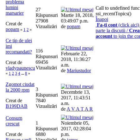
problema
lumini
Call to undefined func
27
marsarier
ssi_recentTopics()
Răspunsuri
Martie 18, 2018,
Înapoi
27908
03:49:07 p.m.
Creat de
Fa-ti cont
(click aici)
Vizualizări
de
popam
popam
«
1
2
»
parte la discutii /
Crea
account
to join the co
Ce tip de ulei
imi
116
recomandati?
Februarie 22,
Răspunsuri
2018, 11:36:27
69456
Creat de
a.m.
Vizualizări
vladypaunescu
de
Mariustudor
«
1
2
3
4
...
8
»
Zgomot ciudat
3
la 2000 rpm
Decembrie 13,
Răspunsuri
2017, 11:43:51
Creat de
7840
a.m.
B199DAB
Vizualizări
de
A V A T A R
Consum
1
Noiembrie 05,
crescut
Răspunsuri
2017, 02:28:04
Creat de
6880
p.m.
Razvan.sanfi
Vizualizări
de
james