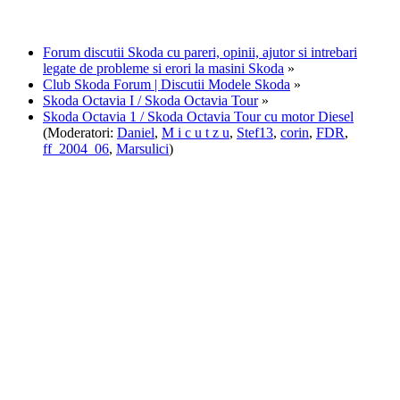
Forum discutii Skoda cu pareri, opinii, ajutor si intrebari
legate de probleme si erori la masini Skoda
»
Club Skoda Forum | Discutii Modele Skoda
»
Skoda Octavia I / Skoda Octavia Tour
»
Skoda Octavia 1 / Skoda Octavia Tour cu motor Diesel
(Moderatori:
Daniel
,
M i c u t z u
,
Stef13
,
corin
,
FDR
,
ff_2004_06
,
Marsulici
)