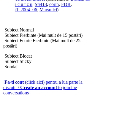
i c u t z u
,
Stef13
,
corin
,
FDR
,
ff_2004_06
,
Marsulici
)
Subiect Normal
Subiect Fierbinte (Mai mult de 15 postări)
Subiect Foarte Fierbinte (Mai mult de 25
postări)
Subiect Blocat
Subiect Sticky
Sondaj
Fa-ti cont
(click aici) pentru a lua parte la
discutii /
Create an account
to join the
conversations