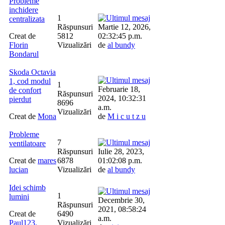
Probleme
inchidere
1
centralizata
Răspunsuri
Martie 12, 2026,
Creat de
5812
02:32:45 p.m.
Florin
Vizualizări
de
al bundy
Bondarul
Skoda Octavia
1, cod modul
1
Februarie 18,
de confort
Răspunsuri
2024, 10:32:31
pierdut
8696
a.m.
Vizualizări
Creat de
Mona
de
M i c u t z u
Probleme
7
ventilatoare
Răspunsuri
Iulie 28, 2023,
Creat de
mares
6878
01:02:08 p.m.
lucian
Vizualizări
de
al bundy
Idei schimb
1
lumini
Decembrie 30,
Răspunsuri
2021, 08:58:24
Creat de
6490
a.m.
Paul123.
Vizualizări