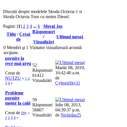
Discutii despre modelele Skoda Octavia 1 si
Skoda Octavia Tour cu motor Diesel.
Pagini: [
1
]
2
3
4
...
6
Mergi Jos
Răspunsuri
Titlu
/
Creat
/
Ultimul mesaj
de
Vizualizări
0 Membri şi 1 Vizitator vizualizează această
secţiune.
pornire la
rece mai greu
52
Martie 08, 2019,
Răspunsuri
10:42:40 a.m.
Creat de
61412
de
NUTZU
«
1
2
Vizualizări
CyborgSky11
3
4
»
Probleme
pornire
59
motor la cald
Răspunsuri
Iulie 08, 2013,
56807
04:39:37 p.m.
Creat de
cty
«
Vizualizări
de
Nicholas25
1
2
3
4
»