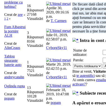
probleme cu
De fiecare dată când d
16
turbina?
Aprilie 30,
click pe unul din acest
Răspunsuri
2020, 09:16:16
mai sus, iar abia mai 
27168
Creat de
zee
«
p.m.
ajuți forumul cu un m
Vizualizări
1
2
»
de
T. Carmen
care se întoarce în cont
pentru plata serviciilor
Fum Albastrui
la pornire
necesare în a ține foru
3
Iulie 01, 2019,
ALH
Răspunsuri
02:58:07 p.m.
Intra in cont 
8104
Creat de
de
Vizualizări
AlinCeaus
CyborgSky11
Nume de
utilizator:
Tablou
Parola:
sigurante
1
Martie 20, 2019,
baterie auto
Răspunsuri
02:42:55 p.m.
7521
Bine ai venit,
Vizitato
Creat de
de
Vizualizări
să
te autentifici
sau să
andreycatalin
CyborgSky11
Ai omis cumva
emailu
activare?
?
Oglinda rupta
13
Februarie 18,
Răspunsuri
Subiecte rece
Creat de
2019, 10:47:08
10128
popam
p.m.
Vizualizări
A apărut o eroar
de
popam