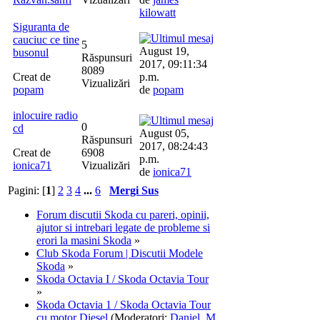
kilowatt
Siguranta de
cauciuc ce tine
5
August 19,
busonul
Răspunsuri
2017, 09:11:34
8089
Creat de
p.m.
Vizualizări
popam
de
popam
inlocuire radio
0
cd
August 05,
Răspunsuri
2017, 08:24:43
Creat de
6908
p.m.
ionica71
Vizualizări
de
ionica71
Pagini: [
1
]
2
3
4
...
6
Mergi Sus
Forum discutii Skoda cu pareri, opinii,
ajutor si intrebari legate de probleme si
erori la masini Skoda
»
Club Skoda Forum | Discutii Modele
Skoda
»
Skoda Octavia I / Skoda Octavia Tour
»
Skoda Octavia 1 / Skoda Octavia Tour
cu motor Diesel
(Moderatori:
Daniel
,
M