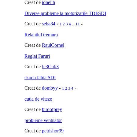
Creat de
ionel h
Diverse probleme la motorizarile TDI/SDI
Creat de
seba84
«
1
2
3
4
...
11
»
Relantiul tremura
Creat de
RaulCornel
Reglaj Faruri
Creat de
Ic3Cub3
skoda fabia SDI
Creat de
dombyy
«
1
2
3
4
»
cutia de viteze
Creat de
birdofprey
probleme ventilator
Creat de
petrishor99