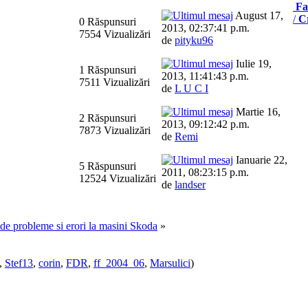
Fa
August 17,
/
C
0 Răspunsuri
2013, 02:37:41 p.m.
7554 Vizualizări
de
pityku96
Iulie 19,
1 Răspunsuri
2013, 11:41:43 p.m.
7511 Vizualizări
de
L U C I
Martie 16,
2 Răspunsuri
2013, 09:12:42 p.m.
7873 Vizualizări
de
Remi
Ianuarie 22,
5 Răspunsuri
2011, 08:23:15 p.m.
12524 Vizualizări
de
landser
e de probleme si erori la masini Skoda
»
,
Stef13
,
corin
,
FDR
,
ff_2004_06
,
Marsulici
)