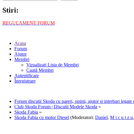
Stiri:
REGULAMENT FORUM
Acasa
Forum
Ajutor
Membri
Vizualizaţi Lista de Membri
Caută Membri
Autentificare
Înregistrare
Forum discutii Skoda cu pareri, opinii, ajutor si intrebari legat
Club Skoda Forum | Discutii Modele Skoda
»
Skoda Fabia
»
Skoda Fabia cu motor Diesel
(Moderatori:
Daniel
,
M i c u t z u