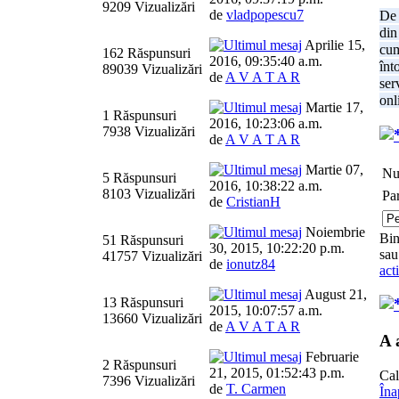
9209 Vizualizări
de
vladpopescu7
De 
din
Aprilie 15,
cum
162 Răspunsuri
2016, 09:35:40 a.m.
înt
89039 Vizualizări
de
A V A T A R
ser
onl
Martie 17,
1 Răspunsuri
2016, 10:23:06 a.m.
7938 Vizualizări
de
A V A T A R
Martie 07,
Nu
5 Răspunsuri
2016, 10:38:22 a.m.
8103 Vizualizări
Par
de
CristianH
Noiembrie
Bin
51 Răspunsuri
30, 2015, 10:22:20 p.m.
sau
41757 Vizualizări
de
ionutz84
act
August 21,
13 Răspunsuri
2015, 10:07:57 a.m.
13660 Vizualizări
de
A V A T A R
A 
Februarie
2 Răspunsuri
21, 2015, 01:52:43 p.m.
Cal
7396 Vizualizări
de
T. Carmen
Îna