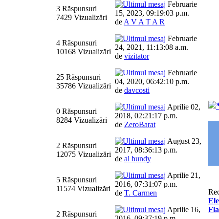
Februarie
3 Răspunsuri
15, 2023, 09:19:03 p.m.
7429 Vizualizări
de
A V A T A R
Februarie
4 Răspunsuri
24, 2021, 11:13:08 a.m.
10168 Vizualizări
de
vizitator
Februarie
25 Răspunsuri
04, 2020, 06:42:10 p.m.
35786 Vizualizări
de
davcosti
Aprilie 02,
0 Răspunsuri
2018, 02:21:17 p.m.
8284 Vizualizări
de
ZeroBarat
August 23,
2 Răspunsuri
2017, 08:36:13 p.m.
12075 Vizualizări
de
al bundy
Aprilie 21,
5 Răspunsuri
2016, 07:31:07 p.m.
11574 Vizualizări
Re
de
T. Carmen
Ele
Aprilie 16,
Fl
2 Răspunsuri
2016, 09:37:19 p.m.