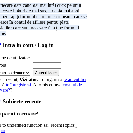
fiecare dată când dai mai întâi click pe unul
 aceste linkuri de mai sus, iar abia mai apoi
peri, ajuți forumul cu un mic comision care se
oarce în contul de afiliere pentru plata
viciilor care sunt necesare în a ține forumul
ine.
Intra in cont / Log in
me de utilizator:
ola:
e ai venit,
Vizitator
. Te rugăm să
te autentifici
 să
te înregistrezi
. Ai omis cumva
emailul de
ivare?
?
Subiecte recente
apărut o eroare!
l to undefined function ssi_recentTopics()
poi