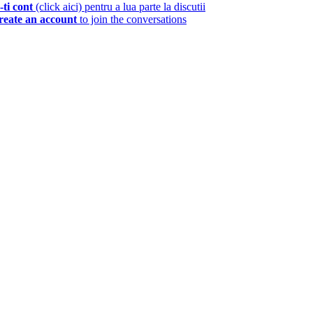
-ti cont
(click aici) pentru a lua parte la discutii
reate an account
to join the conversations