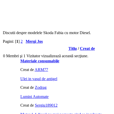
Discutii despre modelele Skoda Fabia cu motor Diesel.
Pagini: [
1
]
2
Mergi Jos
Titlu
/
Creat de
0 Membri şi 1 Vizitator vizualizează această secţiune.
Materiale consumabile
Creat de
ARM77
Ulei in vasul de antigel
Creat de
Zodrag
Lumini Automate
Creat de
Sergiu189012