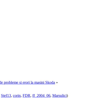
e de probleme si erori la masini Skoda
»
,
Stef13
,
corin
,
FDR
,
ff_2004_06
,
Marsulici
)