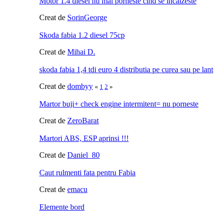
Motor 1.4 diesel nu mai porneste cind se incalzeste
Creat de
SorinGeorge
Skoda fabia 1.2 diesel 75cp
Creat de
Mihai D.
skoda fabia 1,4 tdi euro 4 distributia pe curea sau pe lant
Creat de
dombyy
«
1
2
»
Martor buji+ check engine intermitent= nu porneste
Creat de
ZeroBarat
Martori ABS, ESP aprinsi !!!
Creat de
Daniel_80
Caut rulmenti fata pentru Fabia
Creat de
emacu
Elemente bord