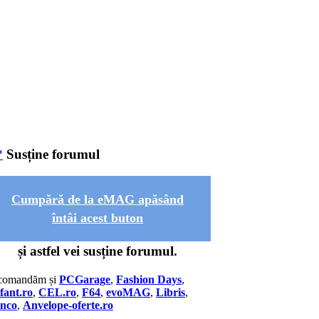
Susține forumul
Cumpără de la eMAG apăsând
întâi acest buton
și astfel vei susține forumul.
comandăm și
PCGarage
,
Fashion Days
,
fant.ro
,
CEL.ro
,
F64
,
evoMAG
,
Libris
,
anco
,
Anvelope-oferte.ro