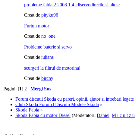
probleme fabia 2 2008 1.4 tdiservodirectie si altele
Creat de
pityku96
Furtun motor
Creat de
no_one
Probleme baterie si servo
Creat de
iulians
scurgeri la filtrul de motorina!
Creat de
birchy
Pagini: [
1
]
2
Mergi Sus
Forum discutii Skoda cu pareri, opinii, ajutor si intrebari legat
Club Skoda Forum | Discutii Modele Skoda
»
Skoda Fabia
»
Skoda Fabia cu motor Diesel
(Moderatori:
Daniel
,
M i c u t z u