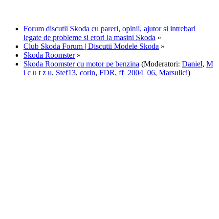
Forum discutii Skoda cu pareri, opinii, ajutor si intrebari
legate de probleme si erori la masini Skoda
»
Club Skoda Forum | Discutii Modele Skoda
»
Skoda Roomster
»
Skoda Roomster cu motor pe benzina
(Moderatori:
Daniel
,
M
i c u t z u
,
Stef13
,
corin
,
FDR
,
ff_2004_06
,
Marsulici
)