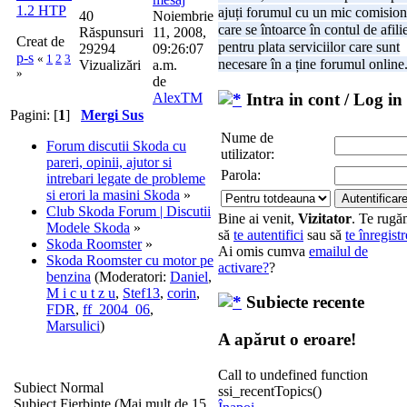
1.2 HTP
ajuți forumul cu un mic comision
40
Noiembrie
care se întoarce în contul de afili
Răspunsuri
11, 2008,
Creat de
pentru plata serviciilor care sunt
29294
09:26:07
p-s
«
1
2
3
necesare în a ține forumul online
Vizualizări
a.m.
»
de
AlexTM
Intra in cont / Log in
Pagini: [
1
]
Mergi Sus
Nume de
Forum discutii Skoda cu
utilizator:
pareri, opinii, ajutor si
Parola:
intrebari legate de probleme
si erori la masini Skoda
»
Club Skoda Forum | Discutii
Bine ai venit,
Vizitator
. Te rug
Modele Skoda
»
să
te autentifici
sau să
te înregistr
Skoda Roomster
»
Ai omis cumva
emailul de
Skoda Roomster cu motor pe
activare?
?
benzina
(Moderatori:
Daniel
,
M i c u t z u
,
Stef13
,
corin
,
Subiecte recente
FDR
,
ff_2004_06
,
Marsulici
)
A apărut o eroare!
Call to undefined function
Subiect Normal
ssi_recentTopics()
Subiect Fierbinte (Mai mult de 15