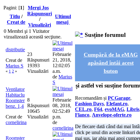
Pagini: [
1
]
Mergi Jos
Răspunsuri
Titlu
/
Ultimul
/
Creat de
mesaj
Vizualizări
0 Membri şi 1 Vizitator
Susține forumul
vizualizează această secţiune.
distributie
23
Februarie
Cumpără de la eMAG
Răspunsuri
21, 2018,
Creat de
apăsând întâi acest
19393
12:02:05
Marius S
buton
Vizualizări
a.m.
«
1
2
»
de
Marius
S
și astfel vei susține forum
Ventilator
Habitaclu
Recomandăm și
PCGarage
,
8
Februarie
Roomster
Fashion Days
,
Elefant.ro
,
Răspunsuri
08, 2018,
benz. 1,4
CEL.ro
,
F64
,
evoMAG
,
Libris
10645
02:52:49
Flanco
,
Anvelope-oferte.ro
Creat de
Vizualizări
p.m.
cornelirina
de
De fiecare dată când dai mai întâ
cornelirina
click pe unul din aceste linkuri d
Roomster
mai sus, iar abia mai apoi cumper