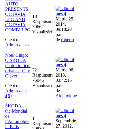
AUTO
PRESENTS
OCTAVIA
18
Martie 25,
LPG AND
Răspunsuri
2014,
OCTAVIA
39662
09:18:20
COMBI LPG
Vizualizări
p.m.
Creat de
de
roberto
Admin
«
1
2
»
Noul Citigo:
O ŠKODA
pentru traficul
72
Martie 06,
urban – „City
Răspunsuri
2013,
Clever“
75046
03:42:16
Vizualizări
p.m.
Creat de
de
Admin
«
1
2
3
Alejinxique
4
5
»
ŠKODA at
the Mondial
de
1
Septembrie
l’Automobile
Răspunsuri
27, 2012,
in Paris
59830