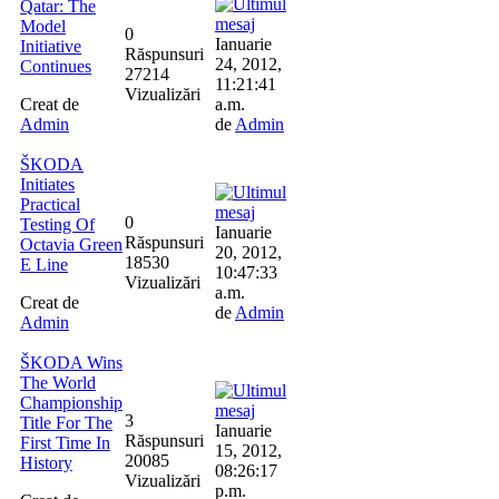
Qatar: The
Model
0
Ianuarie
Initiative
Răspunsuri
24, 2012,
Continues
27214
11:21:41
Vizualizări
Creat de
a.m.
Admin
de
Admin
ŠKODA
Initiates
Practical
0
Testing Of
Ianuarie
Răspunsuri
Octavia Green
20, 2012,
18530
E Line
10:47:33
Vizualizări
a.m.
Creat de
de
Admin
Admin
ŠKODA Wins
The World
Championship
3
Title For The
Ianuarie
Răspunsuri
First Time In
15, 2012,
20085
History
08:26:17
Vizualizări
p.m.