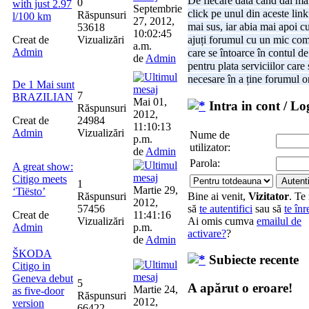
De fiecare dată când dai mai
0
with just 2.97
Septembrie
click pe unul din aceste link
Răspunsuri
l/100 km
27, 2012,
mai sus, iar abia mai apoi c
53618
10:02:45
Creat de
Vizualizări
ajuți forumul cu un mic com
a.m.
Admin
care se întoarce în contul de 
de
Admin
pentru plata serviciilor care
necesare în a ține forumul o
De 1 Mai sunt
7
BRAZILIAN
Mai 01,
Intra in cont / Lo
Răspunsuri
2012,
Creat de
24984
11:10:13
Admin
Vizualizări
Nume de
p.m.
utilizator:
de
Admin
Parola:
A great show:
Citigo meets
1
Martie 29,
‘Tiësto’
Bine ai venit,
Vizitator
. Te
Răspunsuri
2012,
să
te autentifici
sau să
te înr
57456
Creat de
11:41:16
Ai omis cumva
emailul de
Vizualizări
Admin
p.m.
activare?
?
de
Admin
ŠKODA
Subiecte recente
Citigo in
Geneva debut
5
A apărut o eroare!
Martie 24,
as five-door
Răspunsuri
2012,
version
66422