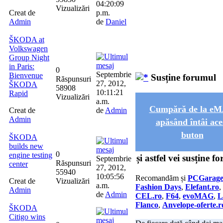
04:20:09
Vizualizări
Creat de
p.m.
Admin
de
Daniel
ŠKODA at
Volkswagen
Group Night
in Paris:
0
Septembrie
Bienvenue
Susține forumul
Răspunsuri
27, 2012,
ŠKODA
58908
10:11:21
Rapid
Vizualizări
a.m.
Cumpără de la e
Creat de
de
Admin
Admin
apăsând întâi ace
buton
ŠKODA
builds new
0
engine testing
și astfel vei susține f
Septembrie
Răspunsuri
center
27, 2012,
55940
10:05:56
Recomandăm și
PCGarag
Creat de
Vizualizări
a.m.
Fashion Days
,
Elefant.ro
,
Admin
de
Admin
CEL.ro
,
F64
,
evoMAG
,
L
Flanco
,
Anvelope-oferte.r
ŠKODA
Citigo wins