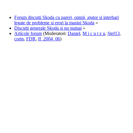
Forum discutii Skoda cu pareri, opinii, ajutor si intrebari
legate de probleme si erori la masini Skoda
»
Discutii generale Skoda si nu numai
»
Articole forum
(Moderatori:
Daniel
,
M i c u t z u
,
Stef13
,
corin
,
FDR
,
ff_2004_06
)