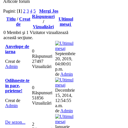
Articole forum
Pagini: [
1
]
2
3
4
5
Mergi Jos
Răspunsuri
Titlu
/
Creat
Ultimul
/
de
mesaj
Vizualizări
0 Membri şi 1 Vizitator vizualizează
această secţiune.
Anvelope de
0
iarna
Septembrie
Răspunsuri
20, 2019,
Creat de
27497
04:00:01
Admin
Vizualizări
p.m.
de
Admin
Odihneste-te
in pace,
0
Decembrie
prietene!
Răspunsuri
15, 2014,
51856
Creat de
12:54:55
Vizualizări
Admin
a.m.
de
Admin
De sezon...
2
Ianuarie