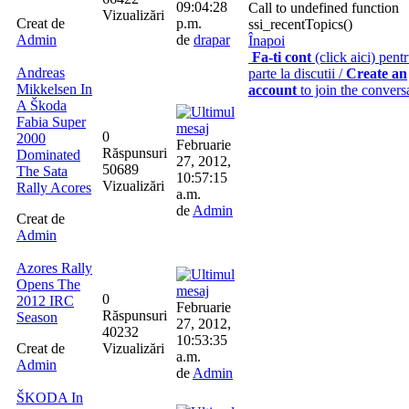
09:04:28
Call to undefined function
Vizualizări
Creat de
p.m.
ssi_recentTopics()
Admin
de
drapar
Înapoi
Fa-ti cont
(click aici) pentr
Andreas
parte la discutii /
Create an
Mikkelsen In
account
to join the convers
A Škoda
Fabia Super
0
2000
Februarie
Răspunsuri
Dominated
27, 2012,
50689
The Sata
10:57:15
Vizualizări
Rally Acores
a.m.
de
Admin
Creat de
Admin
Azores Rally
Opens The
0
2012 IRC
Februarie
Răspunsuri
Season
27, 2012,
40232
10:53:35
Creat de
Vizualizări
a.m.
Admin
de
Admin
ŠKODA In