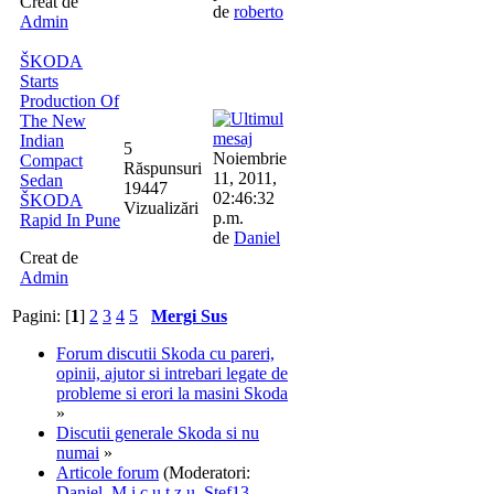
Creat de
de
roberto
Admin
ŠKODA
Starts
Production Of
The New
Indian
5
Noiembrie
Compact
Răspunsuri
11, 2011,
Sedan
19447
02:46:32
ŠKODA
Vizualizări
p.m.
Rapid In Pune
de
Daniel
Creat de
Admin
Pagini: [
1
]
2
3
4
5
Mergi Sus
Forum discutii Skoda cu pareri,
opinii, ajutor si intrebari legate de
probleme si erori la masini Skoda
»
Discutii generale Skoda si nu
numai
»
Articole forum
(Moderatori:
Daniel
,
M i c u t z u
,
Stef13
,