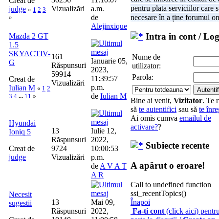
Creat de
pentru plata serviciilor care 
Vizualizări
a.m.
judge
«
1
2
3
de
necesare în a ține forumul on
»
Alejinxique
Intra in cont / Log
Mazda 2 GT
1.5
SKYACTIV-
161
Nume de
Ianuarie 05,
G
Răspunsuri
utilizator:
2023,
59914
Parola:
11:39:57
Creat de
Vizualizări
p.m.
Iulian M
«
1
2
de
Iulian M
3
4
...
11
»
Bine ai venit,
Vizitator
. Te 
să
te autentifici
sau să
te înre
Ai omis cumva
emailul de
Hyundai
activare?
?
13
Iulie 12,
Ioniq 5
Răspunsuri
2022,
Subiecte recente
Creat de
9724
10:00:53
judge
Vizualizări
p.m.
A apărut o eroare!
de
A V A T
A R
Call to undefined function
ssi_recentTopics()
Necesit
13
Mai 09,
Înapoi
sugestii
Răspunsuri
2022,
Fa-ti cont
(click aici) pentr