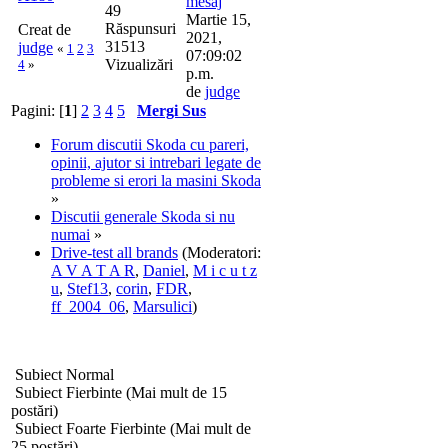
49
Martie 15,
Răspunsuri
Creat de
2021,
31513
judge
«
1
2
3
07:09:02
Vizualizări
4
»
p.m.
de
judge
Pagini: [
1
]
2
3
4
5
Mergi Sus
Forum discutii Skoda cu pareri,
opinii, ajutor si intrebari legate de
probleme si erori la masini Skoda
»
Discutii generale Skoda si nu
numai
»
Drive-test all brands
(Moderatori:
A V A T A R
,
Daniel
,
M i c u t z
u
,
Stef13
,
corin
,
FDR
,
ff_2004_06
,
Marsulici
)
Subiect Normal
Subiect Fierbinte (Mai mult de 15
postări)
Subiect Foarte Fierbinte (Mai mult de
25 postări)