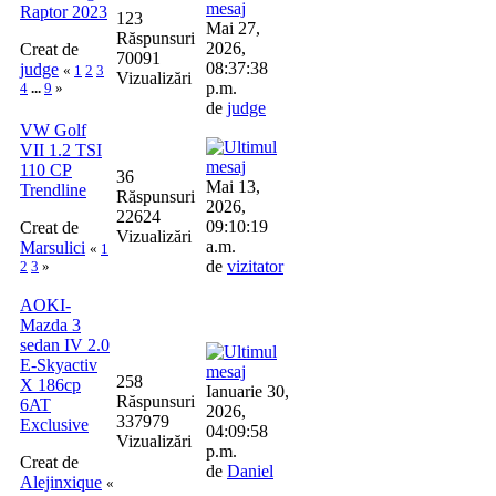
Raptor 2023
123
Mai 27,
Răspunsuri
2026,
Creat de
70091
08:37:38
judge
«
1
2
3
Vizualizări
p.m.
4
...
9
»
de
judge
VW Golf
VII 1.2 TSI
110 CP
36
Mai 13,
Trendline
Răspunsuri
2026,
22624
09:10:19
Creat de
Vizualizări
a.m.
Marsulici
«
1
de
vizitator
2
3
»
AOKI-
Mazda 3
sedan IV 2.0
E-Skyactiv
258
X 186cp
Ianuarie 30,
Răspunsuri
6AT
2026,
337979
Exclusive
04:09:58
Vizualizări
p.m.
Creat de
de
Daniel
Alejinxique
«