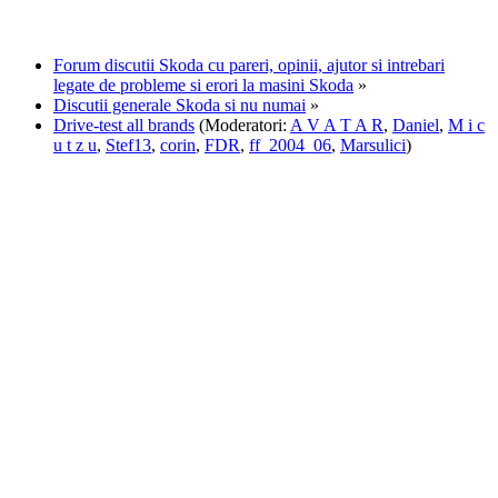
Forum discutii Skoda cu pareri, opinii, ajutor si intrebari
legate de probleme si erori la masini Skoda
»
Discutii generale Skoda si nu numai
»
Drive-test all brands
(Moderatori:
A V A T A R
,
Daniel
,
M i c
u t z u
,
Stef13
,
corin
,
FDR
,
ff_2004_06
,
Marsulici
)