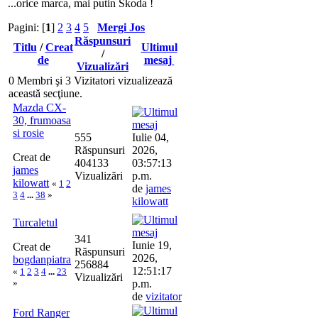
...orice marca, mai putin Skoda !
Pagini: [
1
]
2
3
4
5
Mergi Jos
Răspunsuri
Titlu
/
Creat
Ultimul
/
de
mesaj
Vizualizări
0 Membri şi 3 Vizitatori vizualizează
această secţiune.
Mazda CX-
30, frumoasa
si rosie
555
Iulie 04,
Răspunsuri
2026,
Creat de
404133
03:57:13
james
Vizualizări
p.m.
kilowatt
«
1
2
de
james
3
4
...
38
»
kilowatt
Turcaletul
341
Iunie 19,
Creat de
Răspunsuri
2026,
bogdanpiatra
256884
12:51:17
«
1
2
3
4
...
23
Vizualizări
»
p.m.
de
vizitator
Ford Ranger