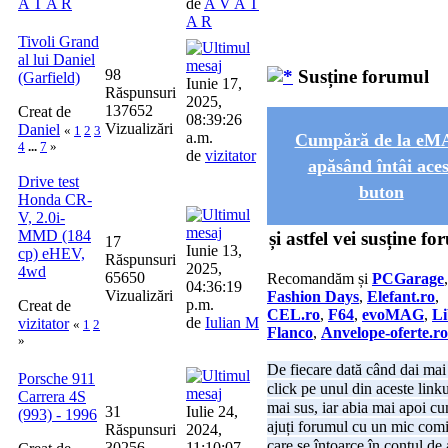
A T A R
de
A V A T
A R
Tivoli Grand
al lui Daniel
98
Susține forumul
(Garfield)
Iunie 17,
Răspunsuri
2025,
137652
Creat de
08:39:26
Vizualizări
Daniel
«
1
2
3
a.m.
Cumpără de la e
4
...
7
»
de
vizitator
apăsând întâi aces
Drive test
buton
Honda CR-
V, 2.0i-
MMD (184
și astfel vei susține f
17
Iunie 13,
cp) eHEV,
Răspunsuri
2025,
4wd
65650
Recomandăm și
PCGarage
,
04:36:19
Vizualizări
Fashion Days
,
Elefant.ro
,
p.m.
Creat de
CEL.ro
,
F64
,
evoMAG
,
Li
de
Iulian M
vizitator
«
1
2
Flanco
,
Anvelope-oferte.ro
»
De fiecare dată când dai mai 
Porsche 911
click pe unul din aceste linku
Carrera 4S
mai sus, iar abia mai apoi cu
31
Iulie 24,
(993) - 1996
ajuți forumul cu un mic com
Răspunsuri
2024,
care se întoarce în contul de 
30256
11:10:07