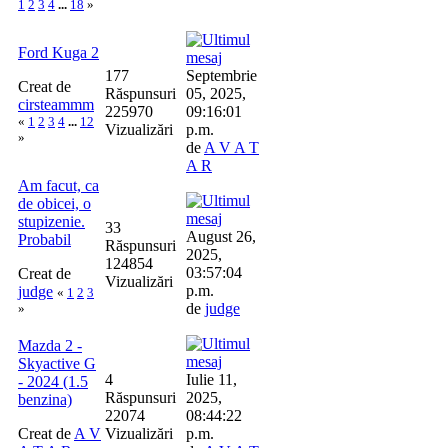
1
2
3
4
...
18
»
Ford Kuga 2
177
Septembrie
Creat de
Răspunsuri
05, 2025,
cirsteammm
225970
09:16:01
«
1
2
3
4
...
12
Vizualizări
p.m.
»
de
A V A T
A R
Am facut, ca
de obicei, o
stupizenie.
33
August 26,
Probabil
Răspunsuri
2025,
124854
03:57:04
Creat de
Vizualizări
p.m.
judge
«
1
2
3
de
judge
»
Mazda 2 -
Skyactive G
4
Iulie 11,
- 2024 (1.5
Răspunsuri
2025,
benzina)
22074
08:44:22
Creat de
A V
Vizualizări
p.m.