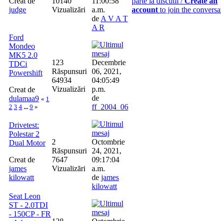
Creat de
10140
11:00:58
parte la discutii /
Create an
judge
Vizualizări
a.m.
account
to join the conversa
de
A V A T
A R
Ford
Mondeo
MK5 2.0
123
Decembrie
TDCi
Răspunsuri
06, 2021,
Powershift
64934
04:05:49
Vizualizări
p.m.
Creat de
de
dulamaa9
«
1
ff_2004_06
2
3
4
...
9
»
Drivetest:
Polestar 2
2
Octombrie
Dual Motor
Răspunsuri
24, 2021,
Creat de
7647
09:17:04
james
Vizualizări
a.m.
kilowatt
de
james
kilowatt
Seat Leon
ST - 2.0TDI
- 150CP - FR