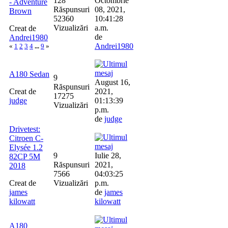
128
Octombrie
- Adventure
Răspunsuri
08, 2021,
Brown
52360
10:41:28
Vizualizări
a.m.
Creat de
de
Andrei1980
Andrei1980
«
1
2
3
4
...
9
»
A180 Sedan
9
August 16,
Răspunsuri
Creat de
2021,
17275
judge
01:13:39
Vizualizări
p.m.
de
judge
Drivetest:
Citroen C-
Elysée 1.2
9
Iulie 28,
82CP 5M
Răspunsuri
2021,
2018
7566
04:03:25
Creat de
Vizualizări
p.m.
james
de
james
kilowatt
kilowatt
A180