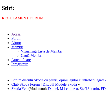
Stiri:
REGULAMENT FORUM
Acasa
Forum
Ajutor
Membri
Vizualizaţi Lista de Membri
Caută Membri
Autentificare
Înregistrare
Forum discutii Skoda cu pareri, opinii, ajutor si intrebari legat
Club Skoda Forum | Discutii Modele Skoda
»
Skoda Yeti
(Moderatori:
Daniel
,
M i c u t z u
,
Stef13
,
corin
,
FD