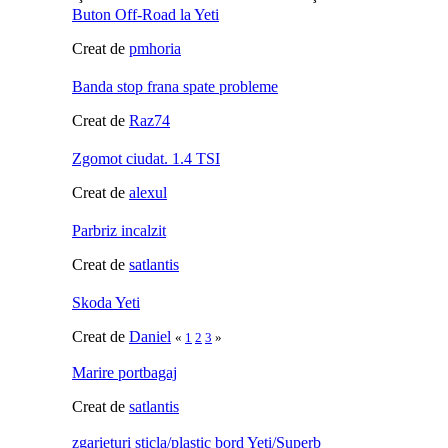
Buton Off-Road la Yeti
Creat de
pmhoria
Banda stop frana spate probleme
Creat de
Raz74
Zgomot ciudat. 1.4 TSI
Creat de
alexul
Parbriz incalzit
Creat de
satlantis
Skoda Yeti
Creat de
Daniel
«
1
2
3
»
Marire portbagaj
Creat de
satlantis
zgarieturi sticla/plastic bord Yeti/Superb