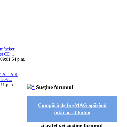
imfacker
si CD...
 09:01:54 p.m.
V A T A R
ice/c...
:11 p.m.
Susține forumul
Cumpără de la eMAG apăsând
întâi acest buton
și astfel vei susține forumul.