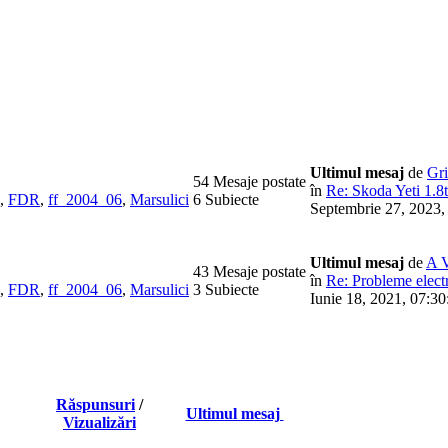
Ultimul mesaj
de
Gr
54 Mesaje postate
în
Re: Skoda Yeti 1.8t
,
FDR
,
ff_2004_06
,
Marsulici
6 Subiecte
Septembrie 27, 2023,
Ultimul mesaj
de
A 
43 Mesaje postate
în
Re: Probleme electr
,
FDR
,
ff_2004_06
,
Marsulici
3 Subiecte
Iunie 18, 2021, 07:30
Răspunsuri
/
Ultimul mesaj
Vizualizări