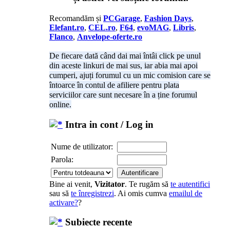
Recomandăm și
PCGarage
,
Fashion Days
,
Elefant.ro
,
CEL.ro
,
F64
,
evoMAG
,
Libris
,
Flanco
,
Anvelope-oferte.ro
De fiecare dată când dai mai întâi click pe unul
din aceste linkuri de mai sus, iar abia mai apoi
cumperi, ajuți forumul cu un mic comision care se
întoarce în contul de afiliere pentru plata
serviciilor care sunt necesare în a ține forumul
online.
Intra in cont / Log in
Nume de utilizator:
Parola:
Bine ai venit,
Vizitator
. Te rugăm să
te autentifici
sau să
te înregistrezi
. Ai omis cumva
emailul de
activare?
?
Subiecte recente