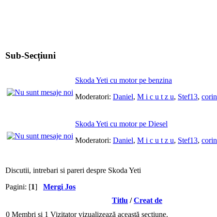
Sub-Secțiuni
Skoda Yeti cu motor pe benzina
Moderatori:
Daniel
,
M i c u t z u
,
Stef13
,
corin
Skoda Yeti cu motor pe Diesel
Moderatori:
Daniel
,
M i c u t z u
,
Stef13
,
corin
Discutii, intrebari si pareri despre Skoda Yeti
Pagini: [
1
]
Mergi Jos
Titlu
/
Creat de
0 Membri şi 1 Vizitator vizualizează această secţiune.