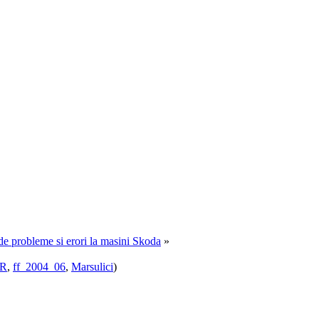
e de probleme si erori la masini Skoda
»
R
,
ff_2004_06
,
Marsulici
)