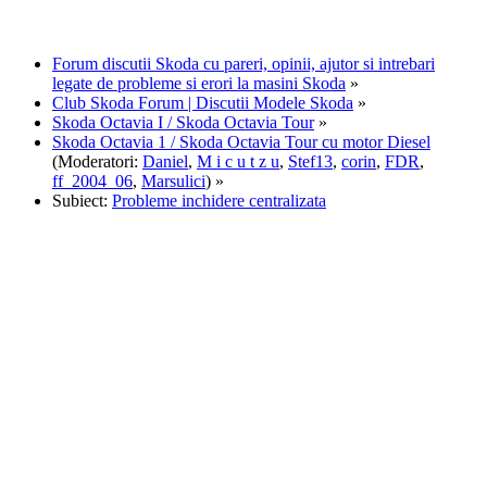
Forum discutii Skoda cu pareri, opinii, ajutor si intrebari
legate de probleme si erori la masini Skoda
»
Club Skoda Forum | Discutii Modele Skoda
»
Skoda Octavia I / Skoda Octavia Tour
»
Skoda Octavia 1 / Skoda Octavia Tour cu motor Diesel
(Moderatori:
Daniel
,
M i c u t z u
,
Stef13
,
corin
,
FDR
,
ff_2004_06
,
Marsulici
) »
Subiect:
Probleme inchidere centralizata