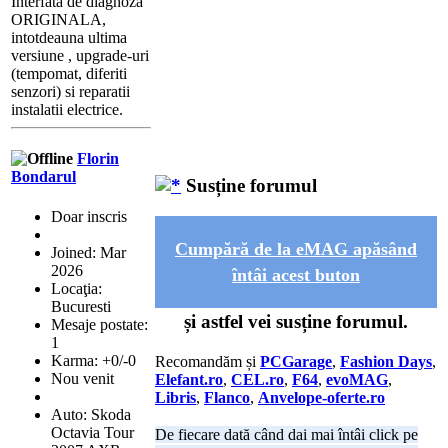
Interfata de diagnoza
ORIGINALA,
intotdeauna ultima
versiune , upgrade-uri
(tempomat, diferiti
senzori) si reparatii
instalatii electrice.
Florin
Bondarul
Susține forumul
Doar inscris
Cumpără de la eMAG apăsând
Joined: Mar
2026
întâi acest buton
Locaţia:
Bucuresti
și astfel vei susține forumul.
Mesaje postate:
1
Karma: +0/-0
Recomandăm și
PCGarage
,
Fashion Days
,
Nou venit
Elefant.ro
,
CEL.ro
,
F64
,
evoMAG
,
Libris
,
Flanco
,
Anvelope-oferte.ro
Auto: Skoda
Octavia Tour
De fiecare dată când dai mai întâi click pe