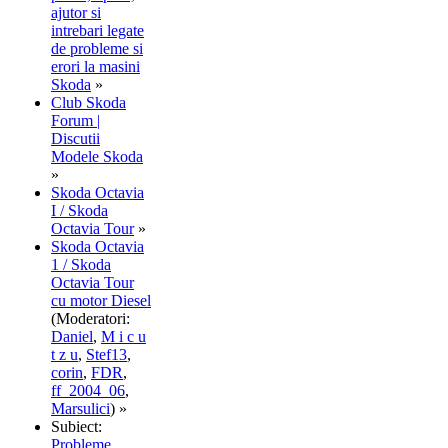
ajutor si
intrebari legate
de probleme si
erori la masini
Skoda
»
Club Skoda
Forum |
Discutii
Modele Skoda
»
Skoda Octavia
I / Skoda
Octavia Tour
»
Skoda Octavia
1 / Skoda
Octavia Tour
cu motor Diesel
(Moderatori:
Daniel
,
M i c u
t z u
,
Stef13
,
corin
,
FDR
,
ff_2004_06
,
Marsulici
) »
Subiect:
Probleme