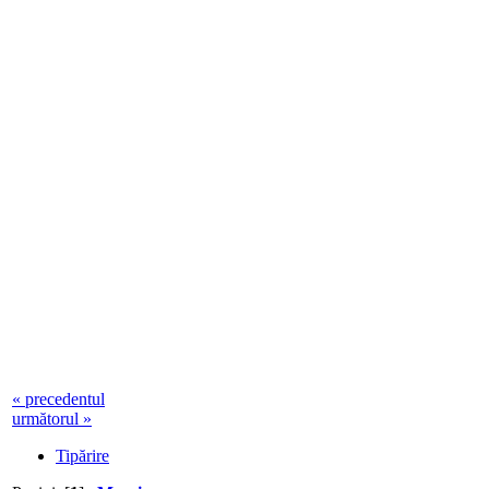
« precedentul
următorul »
Tipărire