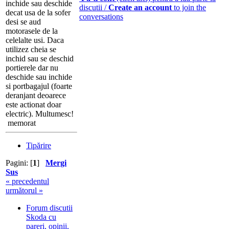
inchide sau deschide
discutii /
Create an account
to join the
decat usa de la sofer
conversations
desi se aud
motorasele de la
celelalte usi. Daca
utilizez cheia se
inchid sau se deschid
portierele dar nu
deschide sau inchide
si portbagajul (foarte
deranjant deoarece
este actionat doar
electric). Multumesc!
memorat
Tipărire
Pagini: [
1
]
Mergi
Sus
« precedentul
următorul »
Forum discutii
Skoda cu
pareri, opinii,