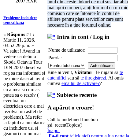
2007 AXR
unul din aceste linkuri de mai sus, iar abia
mai apoi cumperi, ajuți forumul cu un mic
comision care se întoarce în contul de
Probleme inchidere
afiliere pentru plata serviciilor care sunt
centralizata
necesare în a ține forumul online.
«
Răspuns #1 :
Intra in cont / Log in
Martie 11, 2026,
03:52:29 p.m. »
Nume de utilizator:
Va salut ! Avand in
vedere ca detin o
Parola:
Skoda Octavia Tour
DIN 2007 diesel va
Bine ai venit,
Vizitator
. Te rugăm să
te
rog sa ma informati si
autentifici
sau să
te înregistrezi
. Ai omis
pe mine daca ati avut
cumva
emailul de activare?
?
o problema similara
cu a mea si cum as
Subiecte recente
putea sa o rezolv (
eventual un
electrician care a mai
A apărut o eroare!
rezolvat un astfel de
problema). Ma refer
Call to undefined function
la faptul ca am alarma
ssi_recentTopics()
cu inchidere usi si
Înapoi
geamuri dar nu mai
Fa-ti cont
(click aici) pentru a lua parte la