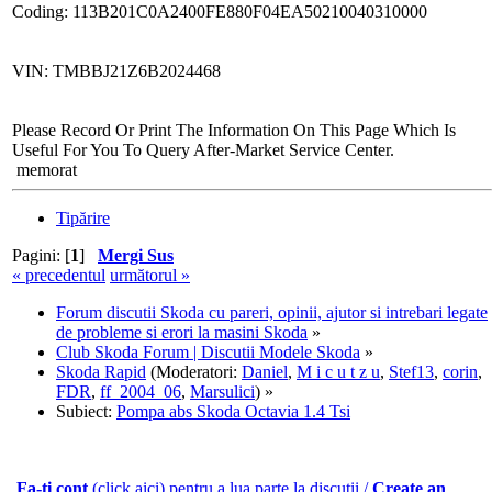
Coding: 113B201C0A2400FE880F04EA50210040310000
VIN: TMBBJ21Z6B2024468
Please Record Or Print The Information On This Page Which Is
Useful For You To Query After-Market Service Center.
memorat
Tipărire
Pagini: [
1
]
Mergi Sus
« precedentul
următorul »
Forum discutii Skoda cu pareri, opinii, ajutor si intrebari legate
de probleme si erori la masini Skoda
»
Club Skoda Forum | Discutii Modele Skoda
»
Skoda Rapid
(Moderatori:
Daniel
,
M i c u t z u
,
Stef13
,
corin
,
FDR
,
ff_2004_06
,
Marsulici
) »
Subiect:
Pompa abs Skoda Octavia 1.4 Tsi
Fa-ti cont
(click aici) pentru a lua parte la discutii /
Create an