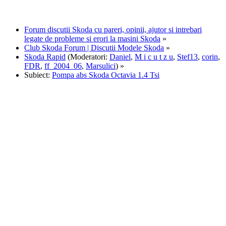
Forum discutii Skoda cu pareri, opinii, ajutor si intrebari
legate de probleme si erori la masini Skoda
»
Club Skoda Forum | Discutii Modele Skoda
»
Skoda Rapid
(Moderatori:
Daniel
,
M i c u t z u
,
Stef13
,
corin
,
FDR
,
ff_2004_06
,
Marsulici
) »
Subiect:
Pompa abs Skoda Octavia 1.4 Tsi