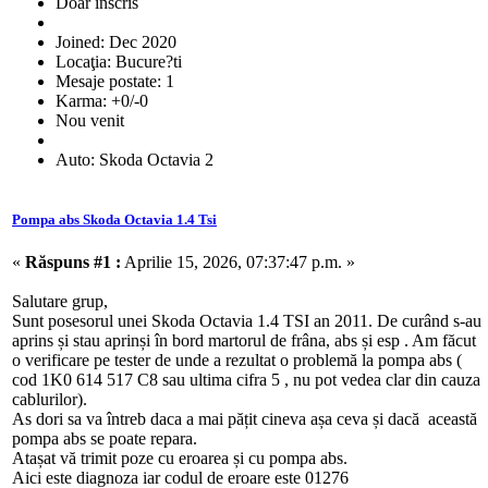
Doar inscris
Joined: Dec 2020
Locaţia: Bucure?ti
Mesaje postate: 1
Karma: +0/-0
Nou venit
Auto: Skoda Octavia 2
Pompa abs Skoda Octavia 1.4 Tsi
«
Răspuns #1 :
Aprilie 15, 2026, 07:37:47 p.m. »
Salutare grup,
Sunt posesorul unei Skoda Octavia 1.4 TSI an 2011. De curând s-au
aprins și stau aprinși în bord martorul de frâna, abs și esp . Am făcut
o verificare pe tester de unde a rezultat o problemă la pompa abs (
cod 1K0 614 517 C8 sau ultima cifra 5 , nu pot vedea clar din cauza
cablurilor).
As dori sa va întreb daca a mai pățit cineva așa ceva și dacă această
pompa abs se poate repara.
Atașat vă trimit poze cu eroarea și cu pompa abs.
Aici este diagnoza iar codul de eroare este 01276