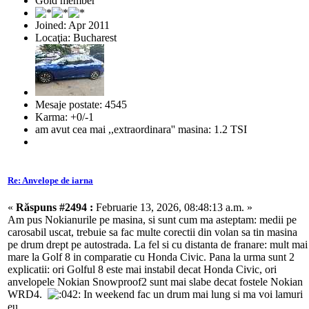
Gold member
Joined: Apr 2011
Locaţia: Bucharest
Mesaje postate: 4545
Karma: +0/-1
am avut cea mai ,,extraordinara'' masina: 1.2 TSI
Re: Anvelope de iarna
«
Răspuns #2494 :
Februarie 13, 2026, 08:48:13 a.m. »
Am pus Nokianurile pe masina, si sunt cum ma asteptam: medii pe
carosabil uscat, trebuie sa fac multe corectii din volan sa tin masina
pe drum drept pe autostrada. La fel si cu distanta de franare: mult mai
mare la Golf 8 in comparatie cu Honda Civic. Pana la urma sunt 2
explicatii: ori Golful 8 este mai instabil decat Honda Civic, ori
anvelopele Nokian Snowproof2 sunt mai slabe decat fostele Nokian
WRD4.
In weekend fac un drum mai lung si ma voi lamuri
eu.