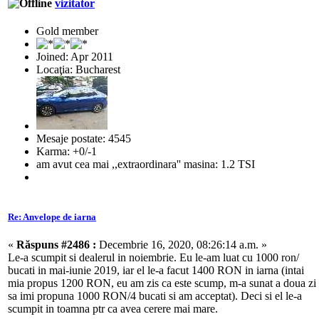
vizitator
Gold member
Joined: Apr 2011
Locaţia: Bucharest
Mesaje postate: 4545
Karma: +0/-1
am avut cea mai ,,extraordinara'' masina: 1.2 TSI
Re: Anvelope de iarna
«
Răspuns #2486 :
Decembrie 16, 2020, 08:26:14 a.m. »
Le-a scumpit si dealerul in noiembrie. Eu le-am luat cu 1000 ron/
bucati in mai-iunie 2019, iar el le-a facut 1400 RON in iarna (intai
mia propus 1200 RON, eu am zis ca este scump, m-a sunat a doua zi
sa imi propuna 1000 RON/4 bucati si am acceptat). Deci si el le-a
scumpit in toamna ptr ca avea cerere mai mare.