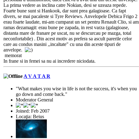
La prima vedere as inclina catre Nokian, desi se uzeaza repede.
Foarte bune sunt si Hankook, dar sunt prea galagioase. Ca fapt
divers, se mai pacaleste si Tyre Reviews. Anvelopele Debica Frigo 2
erau foarte laudate, mi-am cumparat un set pentru Renault Clio, si am
ramas dezamagit: erau bune pe zapada, in rest varza (galagioase,
distanta mare de franare pe uscat, nu se descurcau pe mazga, total
neconfortabile) . Din acest motiv as prefera sa ascult parerile celor
care au condus masini ,,incaltate" cu una din aceste tipuri de
anvelope.
memorat
In frane si in femei sa nu ai incredere niciodata.
A V A T A R
"What makes you wise in life is not the success, it's when you
go down and come back."
Moderator General
Joined: Feb 2007
Locaţia: Beius