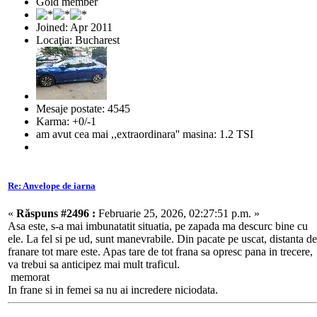
Gold member
Joined: Apr 2011
Locaţia: Bucharest
Mesaje postate: 4545
Karma: +0/-1
am avut cea mai ,,extraordinara'' masina: 1.2 TSI
Re: Anvelope de iarna
«
Răspuns #2496 :
Februarie 25, 2026, 02:27:51 p.m. »
Asa este, s-a mai imbunatatit situatia, pe zapada ma descurc bine cu
ele. La fel si pe ud, sunt manevrabile. Din pacate pe uscat, distanta de
franare tot mare este. Apas tare de tot frana sa opresc pana in trecere,
va trebui sa anticipez mai mult traficul.
memorat
In frane si in femei sa nu ai incredere niciodata.