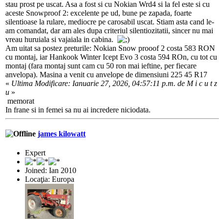
stau prost pe uscat. Asa a fost si cu Nokian Wrd4 si la fel este si cu
aceste Snowproof 2: excelente pe ud, bune pe zapada, foarte
silentioase la rulare, mediocre pe carosabil uscat. Stiam asta cand le-
am comandat, dar am ales dupa criteriul silentiozitatii, sincer nu mai
vreau huruiala si vajaiala in cabina.
Am uitat sa postez preturile: Nokian Snow prooof 2 costa 583 RON
cu montaj, iar Hankook Winter Icept Evo 3 costa 594 ROn, cu tot cu
montaj (fara montaj sunt cam cu 50 ron mai ieftine, per fiecare
anvelopa). Masina a venit cu anvelope de dimensiuni 225 45 R17
«
Ultima Modificare: Ianuarie 27, 2026, 04:57:11 p.m. de M i c u t z
u
»
memorat
In frane si in femei sa nu ai incredere niciodata.
james kilowatt
Expert
Joined: Ian 2010
Locaţia: Europa