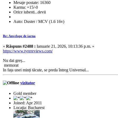
Mesaje postate: 16360
Karma: +15/-0
Orice iubesti...devii
Auto: Duster / MCV (1.6 16v)
Re: Anvelope de iarna
«
Răspuns #2488 :
Ianuarie 21, 2026, 10:13:36 p.m. »
https://www.tyrereviews.com/
Nu dai greș...
memorat
In fața unei minți tăcute, se preda întreg Universul...
vizitator
Gold member
Joined: Apr 2011
Locaţia: Bucharest