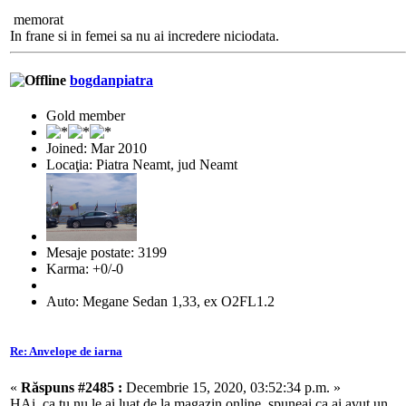
memorat
In frane si in femei sa nu ai incredere niciodata.
bogdanpiatra
Gold member
Joined: Mar 2010
Locaţia: Piatra Neamt, jud Neamt
Mesaje postate: 3199
Karma: +0/-0
Auto: Megane Sedan 1,33, ex O2FL1.2
Re: Anvelope de iarna
«
Răspuns #2485 :
Decembrie 15, 2020, 03:52:34 p.m. »
HAi, ca tu nu le ai luat de la magazin online, spuneai ca ai avut un