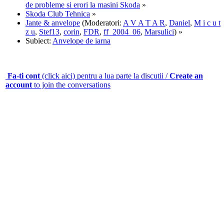
de probleme si erori la masini Skoda
»
Skoda Club Tehnica
»
Jante & anvelope
(Moderatori:
A V A T A R
,
Daniel
,
M i c u t
z u
,
Stef13
,
corin
,
FDR
,
ff_2004_06
,
Marsulici
) »
Subiect:
Anvelope de iarna
Fa-ti cont
(click aici) pentru a lua parte la discutii /
Create an
account
to join the conversations