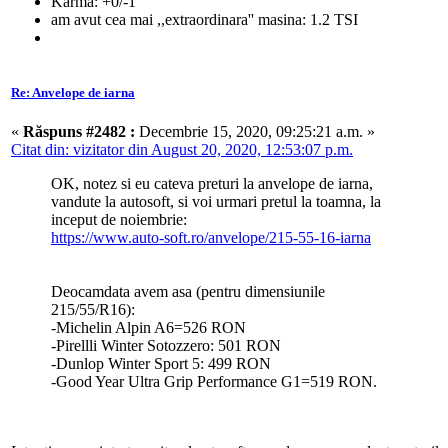
Karma: +0/-1
am avut cea mai ,,extraordinara'' masina: 1.2 TSI
Re: Anvelope de iarna
«
Răspuns #2482 :
Decembrie 15, 2020, 09:25:21 a.m. »
Citat din: vizitator din August 20, 2020, 12:53:07 p.m.
OK, notez si eu cateva preturi la anvelope de iarna,
vandute la autosoft, si voi urmari pretul la toamna, la
inceput de noiembrie:
https://www.auto-soft.ro/anvelope/215-55-16-iarna
Deocamdata avem asa (pentru dimensiunile
215/55/R16):
-Michelin Alpin A6=526 RON
-Pirellli Winter Sotozzero: 501 RON
-Dunlop Winter Sport 5: 499 RON
-Good Year Ultra Grip Performance G1=519 RON.