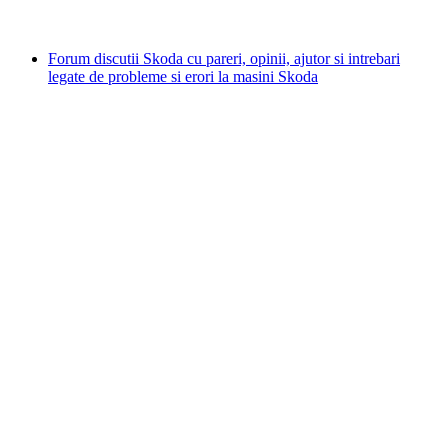
Forum discutii Skoda cu pareri, opinii, ajutor si intrebari
legate de probleme si erori la masini Skoda