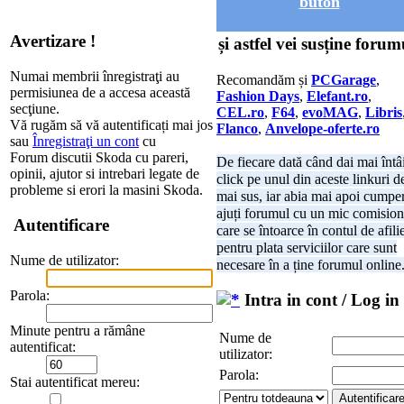
buton
Avertizare !
și astfel vei susține forum
Numai membrii înregistraţi au
Recomandăm și
PCGarage
,
permisiunea de a accesa această
Fashion Days
,
Elefant.ro
,
secţiune.
CEL.ro
,
F64
,
evoMAG
,
Libris
Vă rugăm să vă autentificați mai jos
Flanco
,
Anvelope-oferte.ro
sau
Înregistraţi un cont
cu
Forum discutii Skoda cu pareri,
De fiecare dată când dai mai întâ
opinii, ajutor si intrebari legate de
click pe unul din aceste linkuri d
probleme si erori la masini Skoda.
mai sus, iar abia mai apoi cumper
ajuți forumul cu un mic comision
Autentificare
care se întoarce în contul de afili
pentru plata serviciilor care sunt
Nume de utilizator:
necesare în a ține forumul online
Parola:
Intra in cont / Log in
Minute pentru a rămâne
Nume de
autentificat:
utilizator:
Parola:
Stai autentificat mereu: