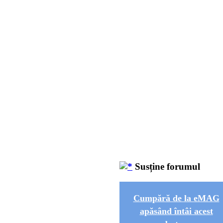
Susține forumul
Cumpără de la eMAG
apăsând întâi acest