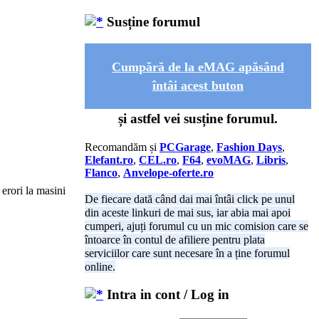
Susține forumul
Cumpără de la eMAG apăsând
întâi acest buton
și astfel vei susține forumul.
Recomandăm și
PCGarage
,
Fashion Days
,
Elefant.ro
,
CEL.ro
,
F64
,
evoMAG
,
Libris
,
Flanco
,
Anvelope-oferte.ro
 erori la masini
De fiecare dată când dai mai întâi click pe unul
din aceste linkuri de mai sus, iar abia mai apoi
cumperi, ajuți forumul cu un mic comision care se
întoarce în contul de afiliere pentru plata
serviciilor care sunt necesare în a ține forumul
online.
Intra in cont / Log in