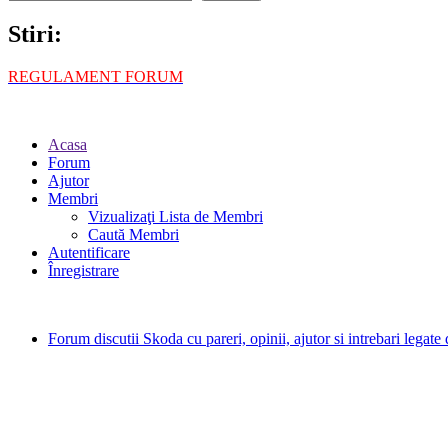
Stiri:
REGULAMENT FORUM
Acasa
Forum
Ajutor
Membri
Vizualizaţi Lista de Membri
Caută Membri
Autentificare
Înregistrare
Forum discutii Skoda cu pareri, opinii, ajutor si intrebari legat