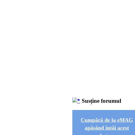
Susține forumul
Cumpără de la eMAG
apăsând întâi acest