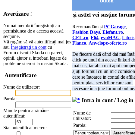
buton
Avertizare !
și astfel vei susține forum
Numai membrii înregistraţi au
Recomandăm și
PCGarage
,
permisiunea de a accesa această
Fashion Days
,
Elefant.ro
,
secţiune.
CEL.ro
,
F64
,
evoMAG
,
Libris
Vă rugăm să vă autentificați mai jos
Flanco
,
Anvelope-oferte.ro
sau
Înregistraţi un cont
cu
Forum discutii Skoda cu pareri,
De fiecare dată când dai mai întâ
opinii, ajutor si intrebari legate de
click pe unul din aceste linkuri d
probleme si erori la masini Skoda.
mai sus, iar abia mai apoi cumper
ajuți forumul cu un mic comision
Autentificare
care se întoarce în contul de afili
pentru plata serviciilor care sunt
Nume de utilizator:
necesare în a ține forumul online
Parola:
Intra in cont / Log in
Minute pentru a rămâne
Nume de
autentificat:
utilizator:
Parola:
Stai autentificat mereu: