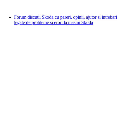
Forum discutii Skoda cu pareri, opinii, ajutor si intrebari
legate de probleme si erori la masini Skoda