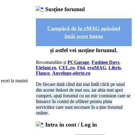
Susține forumul
Cumpără de la eMAG apăsând
întâi acest buton
și astfel vei susține forumul.
Recomandăm și
PCGarage
,
Fashion Days
,
Elefant.ro
,
CEL.ro
,
F64
,
evoMAG
,
Libris
,
Flanco
,
Anvelope-oferte.ro
 erori la masini
De fiecare dată când dai mai întâi click pe unul
din aceste linkuri de mai sus, iar abia mai apoi
cumperi, ajuți forumul cu un mic comision care se
întoarce în contul de afiliere pentru plata
serviciilor care sunt necesare în a ține forumul
online.
Intra in cont / Log in