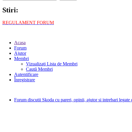
Stiri:
REGULAMENT FORUM
Acasa
Forum
Ajutor
Membri
Vizualizaţi Lista de Membri
Caută Membri
Autentificare
Înregistrare
Forum discutii Skoda cu pareri, opinii, ajutor si intrebari legat