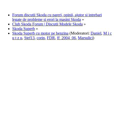
Forum discutii Skoda cu pareri, opinii, ajutor si intrebari
legate de probleme si erori la masini Skoda
»
Club Skoda Forum | Discutii Modele Skoda
»
Skoda Superb
»
Skoda Superb cu motor pe benzina
(Moderatori:
Daniel
,
M i c
u t z u
,
Stef13
,
corin
,
FDR
,
ff_2004_06
,
Marsulici
)