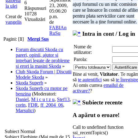
galbena
6
ajuți forumul cu un mic comision
23, 2009,
la ulei
Răspunsuri
care se întoarce în contul de afilie
05:06:20
10728
pentru plata serviciilor care sunt
Creat de
p.m.
Vizualizări
necesare în a ține forumul online.
vangelis
de
FABIAn
RuSu
Intra in cont / Log in
Pagini: [
1
]
Mergi Sus
Nume de
Forum discutii Skoda cu
utilizator:
pareri, opinii, ajutor si
Parola:
intrebari legate de probleme
si erori la masini Skoda
»
Club Skoda Forum | Discutii
Bine ai venit,
Vizitator
. Te rugă
Modele Skoda
»
să
te autentifici
sau să
te înregistr
Skoda Superb
»
Ai omis cumva
emailul de
Skoda Superb cu motor pe
activare?
?
benzina
(Moderatori:
Daniel
,
M i c u t z u
,
Stef13
,
Subiecte recente
corin
,
FDR
,
ff_2004_06
,
Marsulici
)
A apărut o eroare!
Call to undefined function
Subiect Normal
ssi_recentTopics()
Subiect Fierbinte (Mai mult de 15