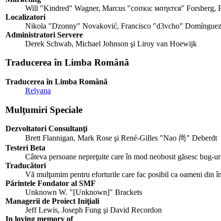
Will "Kindred" Wagner, Marcus "cσσкιє мσηѕтєя" Forsberg, R
Localizatori
Nikola "Dzonny" Novaković, Francisco "d3vcho" Domínguez,
Administratori Servere
Derek Schwab, Michael Johnson şi Liroy van Hoewijk
Traducerea în Limba Română
Traducerea în Limba Română
Relyana
Mulţumiri Speciale
Dezvoltatori Consultanţi
Brett Flannigan, Mark Rose şi René-Gilles "Nao 尚" Deberdt
Testeri Beta
Câteva persoane nepreţuite care în mod neobosit găsesc bug-uri,
Traducători
Vă mulţumim pentru eforturile care fac posibil ca oameni din 
Părintele Fondator al SMF
Unknown W. "[Unknown]" Brackets
Managerii de Proiect Iniţiali
Jeff Lewis, Joseph Fung şi David Recordon
In loving memory of