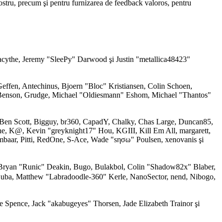
 nostru, precum şi pentru furnizarea de feedback valoros, pentru
acythe, Jeremy "SleePy" Darwood şi Justin "metallica48423"
effen, Antechinus, Bjoern "Bloc" Kristiansen, Colin Schoen,
 Benson, Grudge, Michael "Oldiesmann" Eshom, Michael "Thantos"
, Ben Scott, Bigguy, br360, CapadY, Chalky, Chas Large, Duncan85,
ne, K@, Kevin "greyknight17" Hou, KGIII, Kill Em All, margarett,
mbaar, Pitti, RedOne, S-Ace, Wade "sησω" Poulsen, xenovanis şi
ryan "Runic" Deakin, Bugo, Bulakbol, Colin "Shadow82x" Blaber,
Zuba, Matthew "Labradoodle-360" Kerle, NanoSector, nend, Nibogo,
e Spence, Jack "akabugeyes" Thorsen, Jade Elizabeth Trainor şi