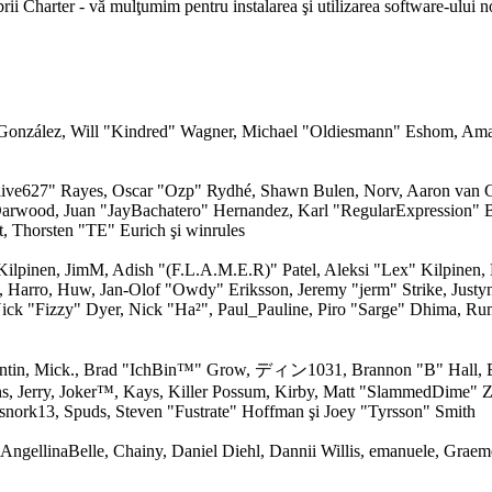
embrii Charter - vă mulţumim pentru instalarea şi utilizarea software-ului
i" González, Will "Kindred" Wagner, Michael "Oldiesmann" Eshom, Am
 "live627" Rayes, Oscar "Ozp" Rydhé, Shawn Bulen, Norv, Aaron van G
Darwood, Juan "JayBachatero" Hernandez, Karl "RegularExpression"
, Thorsten "TE" Eurich şi winrules
" Kilpinen, JimM, Adish "(F.L.A.M.E.R)" Patel, Aleksi "Lex" Kilpinen
, Harro, Huw, Jan-Olof "Owdy" Eriksson, Jeremy "jerm" Strike, Justy
 Nick "Fizzy" Dyer, Nick "Ha²", Paul_Pauline, Piro "Sarge" Dhima, Ru
entin, Mick., Brad "IchBin™" Grow, ディン1031, Brannon "B" Hall, B
ns, Jerry, Joker™, Kays, Killer Possum, Kirby, Matt "SlammedDime" 
snork13, Spuds, Steven "Fustrate" Hoffman şi Joey "Tyrsson" Smith
 AngellinaBelle, Chainy, Daniel Diehl, Dannii Willis, emanuele, Graem