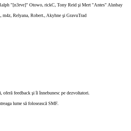
alph "[n3rve]" Otowo, rickC, Tony Reid şi Mert "Antes" Alınbay
 m4z, Relyana, Robert., Akyhne şi GravuTrad
 oferă feedback şi îi înnebunesc pe dezvoltatori.
întreaga lume să folosească SMF.