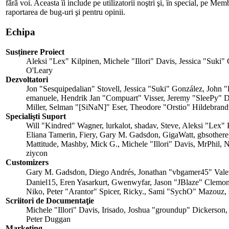
fără voi. Aceasta îi include pe utilizatorii noştri şi, în special, pe M
raportarea de bug-uri şi pentru opinii.
Echipa
Susținere Proiect
Aleksi "Lex" Kilpinen, Michele "Illori" Davis, Jessica "Suk
O'Leary
Dezvoltatori
Jon "Sesquipedalian" Stovell, Jessica "Suki" González, John
emanuele, Hendrik Jan "Compuart" Visser, Jeremy "SleePy" 
Miller, Selman "[SiNaN]" Eser, Theodore "Orstio" Hildebrandt
Specialişti Suport
Will "Kindred" Wagner, lurkalot, shadav, Steve, Aleksi "Lex
Eliana Tamerin, Fiery, Gary M. Gadsdon, GigaWatt, gbsothere
Mattitude, Mashby, Mick G., Michele "Illori" Davis, MrPhil,
ziycon
Customizers
Gary M. Gadsdon, Diego Andrés, Jonathan "vbgamer45" Val
Daniel15, Eren Yasarkurt, Gwenwyfar, Jason "JBlaze" Clemo
Niko, Peter "Arantor" Spicer, Ricky., Sami "SychO" Mazouz, 
Scriitori de Documentaţie
Michele "Illori" Davis, Irisado, Joshua "groundup" Dickerson,
Peter Duggan
Marketing