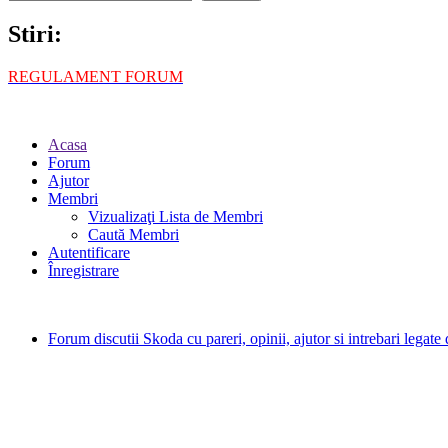
Stiri:
REGULAMENT FORUM
Acasa
Forum
Ajutor
Membri
Vizualizaţi Lista de Membri
Caută Membri
Autentificare
Înregistrare
Forum discutii Skoda cu pareri, opinii, ajutor si intrebari legat