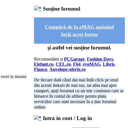
Susține forumul
Cumpără de la eMAG apăsând
întâi acest buton
și astfel vei susține forumul.
Recomandăm și
PCGarage
,
Fashion Days
,
Elefant.ro
,
CEL.ro
,
F64
,
evoMAG
,
Libris
,
Flanco
,
Anvelope-oferte.ro
 erori la masini
De fiecare dată când dai mai întâi click pe unul
din aceste linkuri de mai sus, iar abia mai apoi
cumperi, ajuți forumul cu un mic comision care se
întoarce în contul de afiliere pentru plata
serviciilor care sunt necesare în a ține forumul
online.
Intra in cont / Log in