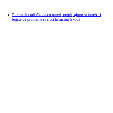
Forum discutii Skoda cu pareri, opinii, ajutor si intrebari
legate de probleme si erori la masini Skoda