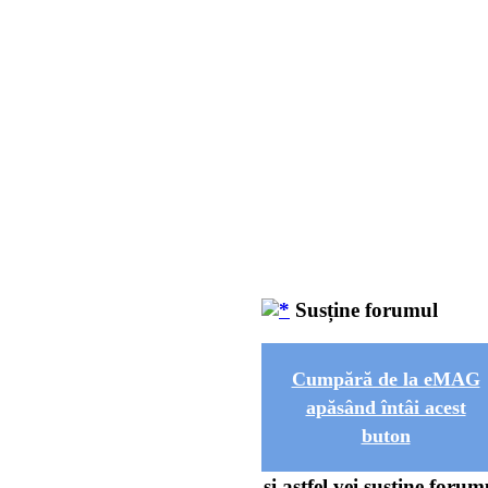
Susține forumul
Cumpără de la eMAG
apăsând întâi acest
buton
și astfel vei susține forum