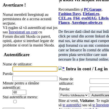
Avertizare !
Recomandăm și
PCGarage
,
Fashion Days
,
Elefant.ro
,
Numai membrii înregistraţi au
CEL.ro
,
F64
,
evoMAG
,
Libris
permisiunea de a accesa această
Flanco
,
Anvelope-oferte.ro
secţiune.
Vă rugăm să vă autentificați mai jos
De fiecare dată când dai mai întâ
sau
Înregistraţi un cont
cu
click pe unul din aceste linkuri d
Forum discutii Skoda cu pareri,
opinii, ajutor si intrebari legate de
mai sus, iar abia mai apoi cumper
probleme si erori la masini Skoda.
ajuți forumul cu un mic comision
care se întoarce în contul de afili
Autentificare
pentru plata serviciilor care sunt
necesare în a ține forumul online
Nume de utilizator:
Intra in cont / Log in
Parola:
Nume de
Minute pentru a rămâne
utilizator:
autentificat:
Parola:
Stai autentificat mereu:
Bine ai venit,
Vizitator
. Te rug
să
te autentifici
sau să
te înregistr