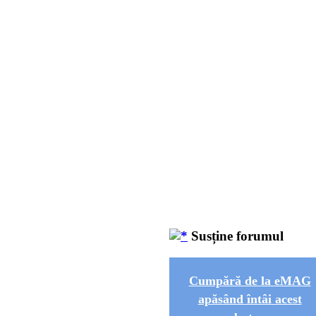
Susține forumul
Cumpără de la eMAG
apăsând întâi acest