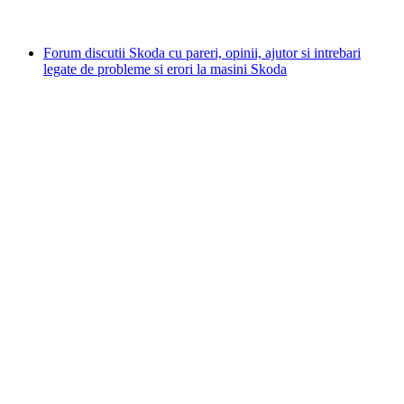
Forum discutii Skoda cu pareri, opinii, ajutor si intrebari
legate de probleme si erori la masini Skoda