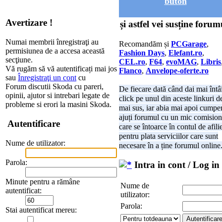
buton
Avertizare !
și astfel vei susține forum
Numai membrii înregistraţi au
Recomandăm și
PCGarage
,
permisiunea de a accesa această
Fashion Days
,
Elefant.ro
,
secţiune.
CEL.ro
,
F64
,
evoMAG
,
Libris
Vă rugăm să vă autentificați mai jos
Flanco
,
Anvelope-oferte.ro
sau
Înregistraţi un cont
cu
Forum discutii Skoda cu pareri,
De fiecare dată când dai mai întâ
opinii, ajutor si intrebari legate de
click pe unul din aceste linkuri d
probleme si erori la masini Skoda.
mai sus, iar abia mai apoi cumper
ajuți forumul cu un mic comision
Autentificare
care se întoarce în contul de afili
pentru plata serviciilor care sunt
Nume de utilizator:
necesare în a ține forumul online
Parola:
Intra in cont / Log in
Minute pentru a rămâne
Nume de
autentificat:
utilizator:
Parola:
Stai autentificat mereu: