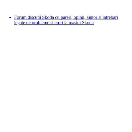
Forum discutii Skoda cu pareri, opinii, ajutor si intrebari
legate de probleme si erori la masini Skoda