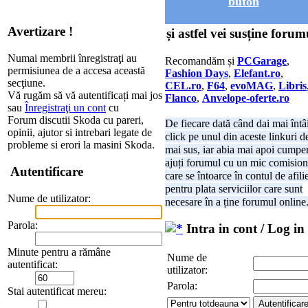
buton
Avertizare !
și astfel vei susține forum
Numai membrii înregistraţi au
Recomandăm și
PCGarage
,
permisiunea de a accesa această
Fashion Days
,
Elefant.ro
,
secţiune.
CEL.ro
,
F64
,
evoMAG
,
Libris
Vă rugăm să vă autentificați mai jos
Flanco
,
Anvelope-oferte.ro
sau
Înregistraţi un cont
cu
Forum discutii Skoda cu pareri,
De fiecare dată când dai mai întâ
opinii, ajutor si intrebari legate de
click pe unul din aceste linkuri d
probleme si erori la masini Skoda.
mai sus, iar abia mai apoi cumper
ajuți forumul cu un mic comision
Autentificare
care se întoarce în contul de afili
pentru plata serviciilor care sunt
Nume de utilizator:
necesare în a ține forumul online
Parola:
Intra in cont / Log in
Minute pentru a rămâne
Nume de
autentificat:
utilizator:
Parola:
Stai autentificat mereu: