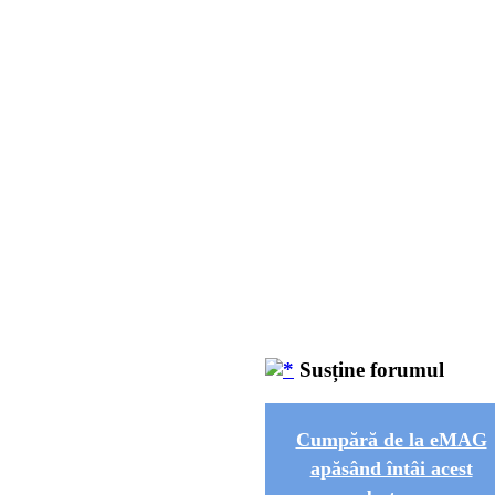
Susține forumul
Cumpără de la eMAG
apăsând întâi acest