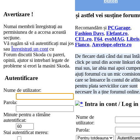
buton
Avertizare !
și astfel vei susține forum
Numai membrii înregistraţi au
Recomandăm și
PCGarage
,
permisiunea de a accesa această
Fashion Days
,
Elefant.ro
,
secţiune.
CEL.ro
,
F64
,
evoMAG
,
Libris
Vă rugăm să vă autentificați mai jos
Flanco
,
Anvelope-oferte.ro
sau
Înregistraţi un cont
cu
Forum discutii Skoda cu pareri,
De fiecare dată când dai mai întâ
opinii, ajutor si intrebari legate de
click pe unul din aceste linkuri d
probleme si erori la masini Skoda.
mai sus, iar abia mai apoi cumper
ajuți forumul cu un mic comision
Autentificare
care se întoarce în contul de afili
pentru plata serviciilor care sunt
Nume de utilizator:
necesare în a ține forumul online
Parola:
Intra in cont / Log in
Minute pentru a rămâne
Nume de
autentificat:
utilizator:
Parola:
Stai autentificat mereu: