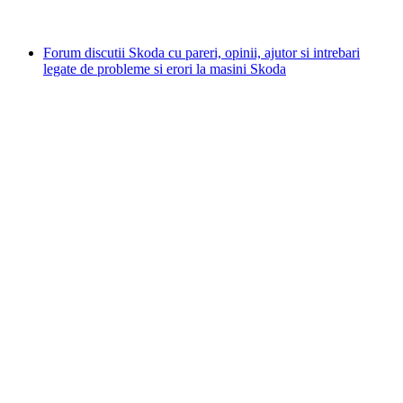
Forum discutii Skoda cu pareri, opinii, ajutor si intrebari
legate de probleme si erori la masini Skoda