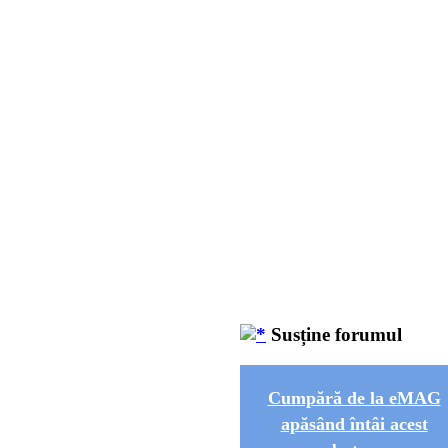
Susține forumul
Cumpără de la eMAG
apăsând întâi acest